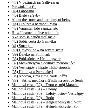
(47) V bažinách pri Sallivaaran
Pozvánka na čaj
(46) Laponsko
(45) Biele veľryby
About the storm and harmony of being
(44) O búrke a harmónii bytia
(43) Varanger, kde zamŕza leto
How I learned to live with little
Ako som sa naučil mať málo
(42) Sobia cesta do Gamviku
(41) Smer juh
(40) Havøysund – na severe sveta
(39) Ďaleko na Finnmark
(38) Pohľadnice z Henningsvær
(37) Moskenesøya a dedinka menom “Å”
(36) Vestvågøy a hippie nášho storočia
(35) Hinnoya a Pterodaktyl
(34) Andoya, zima zima, voda, dážď
(33) – Sršne, medúza a šťastie na ostrove Senja
Malinová cesta (32) – Tromsø, môj Maratón
Malinová cesta (31) – Tromsø
Malinová cesta (30) – Lofoty, ostrov Vestvågøy
Malinová cesta (29) – Bodo
Malinová cesta (28) – Helgelandskysten Nord
Malinová cesta (27) – Helgelandskysten Sor