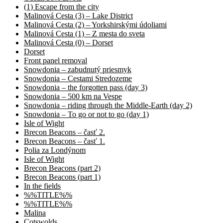
(1) Escape from the city
Malinová Cesta (3) – Lake District
Malinová Cesta (2) – Yorkshirskými údoliami
Malinová Cesta (1) – Z mesta do sveta
Malinová Cesta (0) – Dorset
Dorset
Front panel removal
Snowdonia – zabudnutý priesmyk
Snowdonia – Cestami Stredozeme
Snowdonia – the forgotten pass (day 3)
Snowdonia – 500 km na Vespe
Snowdonia – riding through the Middle-Earth (day 2)
Snowdonia – To go or not to go (day 1)
Isle of Wight
Brecon Beacons – časť 2.
Brecon Beacons – časť 1.
Polia za Londýnom
Isle of Wight
Brecon Beacons (part 2)
Brecon Beacons (part 1)
In the fields
%%TITLE%%
%%TITLE%%
Malina
Cotswolds