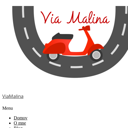
ViaMalina
Menu
Domov
O mne