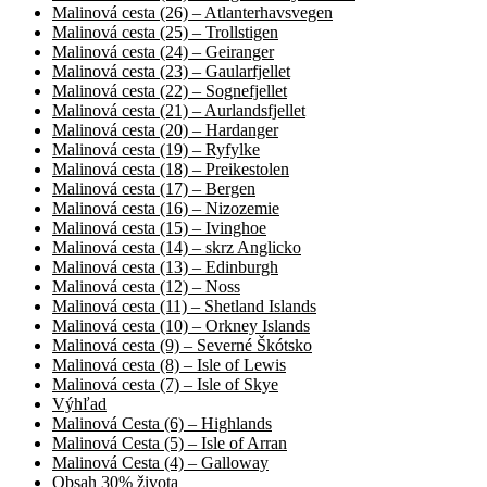
Malinová cesta (26) – Atlanterhavsvegen
Malinová cesta (25) – Trollstigen
Malinová cesta (24) – Geiranger
Malinová cesta (23) – Gaularfjellet
Malinová cesta (22) – Sognefjellet
Malinová cesta (21) – Aurlandsfjellet
Malinová cesta (20) – Hardanger
Malinová cesta (19) – Ryfylke
Malinová cesta (18) – Preikestolen
Malinová cesta (17) – Bergen
Malinová cesta (16) – Nizozemie
Malinová cesta (15) – Ivinghoe
Malinová cesta (14) – skrz Anglicko
Malinová cesta (13) – Edinburgh
Malinová cesta (12) – Noss
Malinová cesta (11) – Shetland Islands
Malinová cesta (10) – Orkney Islands
Malinová cesta (9) – Severné Škótsko
Malinová cesta (8) – Isle of Lewis
Malinová cesta (7) – Isle of Skye
Výhľad
Malinová Cesta (6) – Highlands
Malinová Cesta (5) – Isle of Arran
Malinová Cesta (4) – Galloway
Obsah 30% života