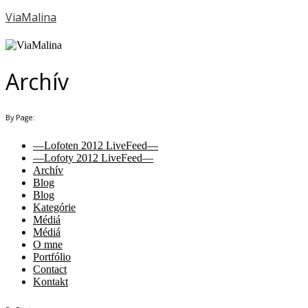
ViaMalina
Archív
By Page:
—Lofoten 2012 LiveFeed—
—Lofoty 2012 LiveFeed—
Archív
Blog
Blog
Kategórie
Médiá
Médiá
O mne
Portfólio
Contact
Kontakt