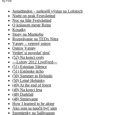
By Post:
Justadtinden – najkrajší výstup na Lofotoch
Night on peak Festvågtind
Noc na štíte Festvågtind
O krásnom meste Reine
Kosatky
Stopy na Munkebu
Rozprávanie na TEDx Nitra
Værøy – veterný ostrov
Ostrov Værøy
Vedieť si povedať dosť
(52) Na konci cesty
—Lofoty 2012 LiveFeed—
(51) Estonian Silence
(51) Estónske ticho
(50) Summer in Helsinki
(50) Letné Helsinky
(49) At the end of forest
(49) Na konci lesa
(48) Darkfall
(48) Stmievanie
How I learned to be alone
Ako som sa naučil byť sám
Spomienky na Sallivaaran