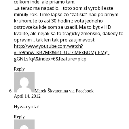
celkom inde, ale priamo tam.
…a teraz ma napadlo… toto som si vyrobil este
minuly rok. Time lapse zo “zatisia” nad polarnym
kruhom. Je to asi 30 hodin zivota jedneho
ostrovceka kde som sa usadil. Ma to byt v HD
kvalite, ale nejak sa to tragicky zmensilo, dakedy to
opravim… tak len tak pre zaujimavost:
http://www.youtube.com/watch?
v=S9mnw_KB7Mk&list=UU7iM8xBOMj_EMg-
gGNLsfqA&index=6&feature=plcp
Reply
Marek Škvarenina via Facebook
April 14, 2012
Hyvää yötä!
Reply