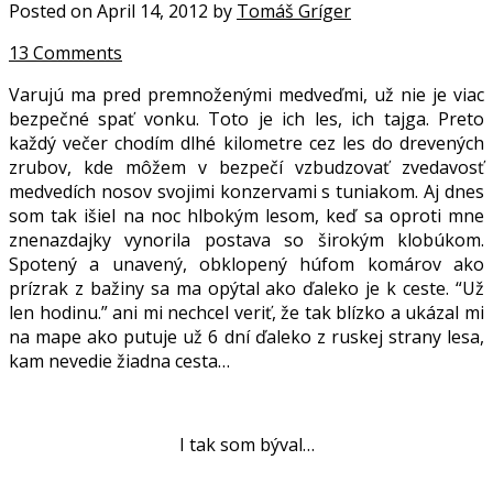
Posted on April 14, 2012 by
Tomáš Gríger
13 Comments
Varujú ma pred premnoženými medveďmi, už nie je viac
bezpečné spať vonku. Toto je ich les, ich tajga. Preto
každý večer chodím dlhé kilometre cez les do drevených
zrubov, kde môžem v bezpečí vzbudzovať zvedavosť
medvedích nosov svojimi konzervami s tuniakom. Aj dnes
som tak išiel na noc hlbokým lesom, keď sa oproti mne
znenazdajky vynorila postava so širokým klobúkom.
Spotený a unavený, obklopený húfom komárov ako
prízrak z bažiny sa ma opýtal ako ďaleko je k ceste. “Už
len hodinu.” ani mi nechcel veriť, že tak blízko a ukázal mi
na mape ako putuje už 6 dní ďaleko z ruskej strany lesa,
kam nevedie žiadna cesta…
.
I tak som býval…