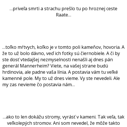
…priveľa smrti a strachu prešlo tu po hroznej ceste
Raate…
.
…toľko mŕtvych, koľko je v tomto poli kameňov, hovoria. A
že to už bolo dávno, veď ich fotky sú čiernobiele. A či by
ste dosť vtedajšej nezmyselnosti nenašli aj dnes pán
generál Mannerheim? Viete, na vašej strane budú
hrdinovia, ale padne vaša línia. A postavia vám tu veľké
kamenné pole. My to už dnes vieme. Vy ste nevedeli. Ale
my zas nevieme čo postavia nám…
.
…ako to len dokážu stromy, vyrásť v kameni. Tak veľa, tak
veľkolepých stromov. Ani som nevedel, že môže takto