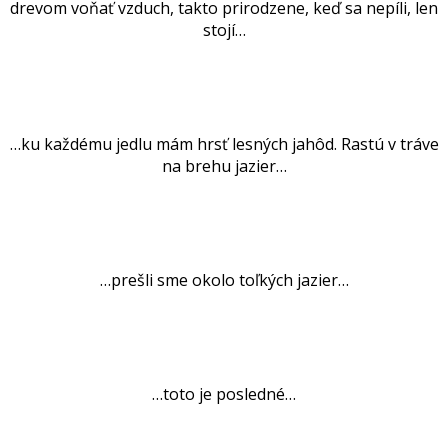
drevom voňať vzduch, takto prirodzene, keď sa nepíli, len
stojí…
.
…ku každému jedlu mám hrsť lesných jahôd. Rastú v tráve
na brehu jazier…
.
…prešli sme okolo toľkých jazier…
.
…toto je posledné…