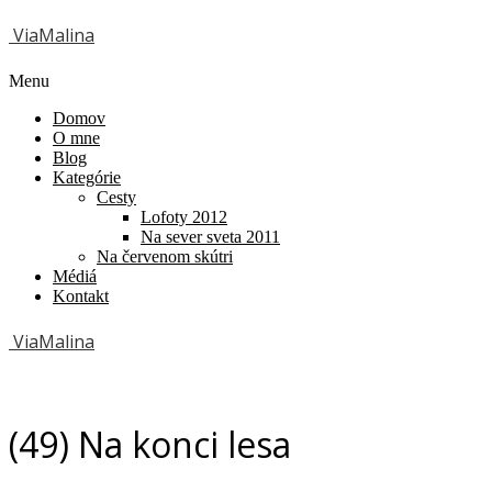
ViaMalina
Menu
Domov
O mne
Blog
Kategórie
Cesty
Lofoty 2012
Na sever sveta 2011
Na červenom skútri
Médiá
Kontakt
ViaMalina
(49) Na konci lesa