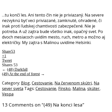
.
…tu končí les. Ani tento čln nie je priviazaný. Na severe
nezvyknú byť veci priviazané, zamknuté, ohradené, či
inak proti ľudskej chamtivosti zabezpečené. Nie je
potreba. A už zajtra bude všetko inak, opačný svet. Po
dvoch mesiacoch uvidím mesto, ruch, metro a možno aj
električky. My zajtra s Malinou uvidíme Helsinki.
Share
53
+1
Tweet
Shares
53
←
(48) Darkfall
(49) At the end of forest
→
Category:
Blog
,
Cestovanie
,
Na červenom skútri
,
Na
sever sveta
Tags:
Cestovanie
,
Fínsko
,
Malina
,
skúter
,
Vespa
13 Comments on “
(49) Na konci lesa
”