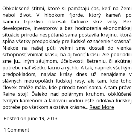
Obkolesené štítmi, ktoré si pamätajú čas, keď na Zemi
nebol život. V hlbokom fjorde, ktorý kameň po
kameni trpezlivo okresali ľadovce skrz veky. Bez
developerov, investorov a bez hodnotenia ekonomickej
situácie príroda nespútaná sama postavila krajinu, ktorá
spĺňa všetky predpoklady pre ľudské označenie “krásna”.
Niekde na našej púti vekmi sme dostali do vienka
schopnosť vnímať krásu, ba aj tvoriť krásu. Ale podriadili
sme ju… iným záujmom, účelovosti, šetreniu, či akútnej
potrebe mať všetko lacno a rýchlo. A tak, napriek všetkým
predpokladom, najviac krásy dnes už nenájdeme v
slávnych metropolách ľudskej rasy, ale tam, kde toho
človek zmôže málo, kde príroda tvorí sama. A tam práve
Reine stojí. Ďaleko nad polárnym kruhom, obkľúčené
tvrdým kameňom a ľadovou vodou ešte odoláva ľudskej
potrebe po všetkom a ostáva krásne…
Read More
Posted on June 19, 2013
1 Comment