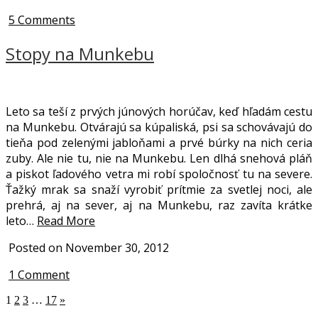
5 Comments
Stopy na Munkebu
Leto sa teší z prvých júnových horúčav, keď hľadám cestu
na Munkebu. Otvárajú sa kúpaliská, psi sa schovávajú do
tieňa pod zelenými jabloňami a prvé búrky na nich ceria
zuby. Ale nie tu, nie na Munkebu. Len dlhá snehová pláň
a piskot ľadového vetra mi robí spoločnosť tu na severe.
Ťažký mrak sa snaží vyrobiť prítmie za svetlej noci, ale
prehrá, aj na sever, aj na Munkebu, raz zavíta krátke
leto…
Read More
Posted on November 30, 2012
1 Comment
1
2
3
…
17
»