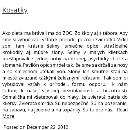
Kosatky
Ako dieťa ma brávali ma do ZOO. Zo školy aj z tábora. Aby
sme si vybudovali vzťah k prírode, poznali zvieratká. Videl
som tam krásne šelmy, smiečne opice, strašidelné
krokodíly aj múdre slony. Šelmy v malých klietkach
prešľapovali z jednej nohy na druhej, psychicky choré a
zlomené. Pavilón opíc smrdel tak, že sme sa držali za nosy
a so smiechom utekali von. Slony len smutne stáli na
mieste zviazané ťažkými železnými reťazami. Tak som si
vybudoval vzťah k prírode… formu odporu… k nám
ľuďom, k našej vlastnej bezohľadnosti a bezcitnosti.
Odmalička mi všetepovali do hlavy, že zvieratá patria do
klietky. Zvieratá smrdia. Sú nebezpečné. Sú na pozeranie,
na zábavu, na jedenie a na topánky. Sú tu pre nás…
Read
More
Posted on December 22, 2012