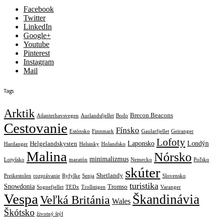
Facebook
Twitter
LinkedIn
Google+
Youtube
Pinterest
Instagram
Mail
Tags
Arktik
Brecon Beacons
Atlanterhavsvegen
Aurlandsfjellet
Bodo
Cestovanie
Fínsko
Estónsko
Finnmark
Gaularfjellet
Geiranger
Lofoty
Laponsko
Londýn
Helgelandskysten
Hardanger
Helsinky
Holandsko
Malina
Nórsko
minimalizmus
Lotyšsko
maratón
Nemecko
Poľsko
skúter
Shetlandy
Preikestolen
rozprávanie
Ryfylke
Senja
Slovensko
turistika
Snowdonia
Tromso
Sognefjellet
TEDx
Trollstigen
Varanger
Vespa
Škandinávia
Veľká Británia
Wales
Škótsko
životný štýl