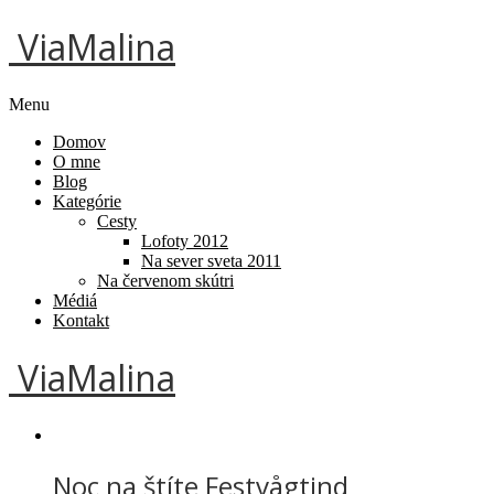
ViaMalina
Menu
Domov
O mne
Blog
Kategórie
Cesty
Lofoty 2012
Na sever sveta 2011
Na červenom skútri
Médiá
Kontakt
ViaMalina
Noc na štíte Festvågtind