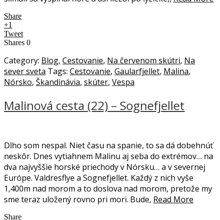
Share
+1
Tweet
Shares
0
Category:
Blog
,
Cestovanie
,
Na červenom skútri
,
Na
sever sveta
Tags:
Cestovanie
,
Gaularfjellet
,
Malina
,
Nórsko
,
Škandinávia
,
skúter
,
Vespa
Malinová cesta (22) – Sognefjellet
Dlho som nespal. Niet času na spanie, to sa dá dobehnúť
neskôr. Dnes vytiahnem Malinu aj seba do extrémov… na
dva najvyššie horské priechody v Nórsku… a v severnej
Európe. Valdresflye a Sognefjellet. Každý z nich vyše
1,400m nad morom a to doslova nad morom, pretože my
sme teraz uložený rovno pri mori. Bude,
Read More
Share