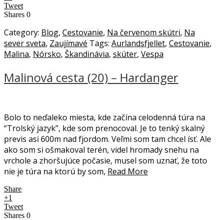
Tweet
Shares
0
Category:
Blog
,
Cestovanie
,
Na červenom skútri
,
Na
sever sveta
,
Zaujímavé
Tags:
Aurlandsfjellet
,
Cestovanie
,
Malina
,
Nórsko
,
Škandinávia
,
skúter
,
Vespa
Malinová cesta (20) – Hardanger
Bolo to neďaleko miesta, kde začína celodenná túra na
“Trolský jazyk”, kde som prenocoval. Je to tenký skalný
previs asi 600m nad fjordom. Veľmi som tam chcel ísť. Ale
ako som si ošmakoval terén, videl hromady snehu na
vrchole a zhoršujúce počasie, musel som uznať, že toto
nie je túra na ktorú by som,
Read More
Share
+1
Tweet
Shares
0