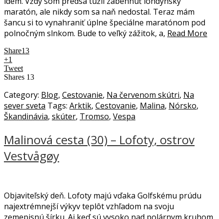
idem. Vždy som predsa túžil zabehnúť londýnsky
maratón, ale nikdy som sa naň nedostal. Teraz mám
šancu si to vynahraniť úplne špeciálne maratónom pod
polnočným slnkom. Bude to veľký zážitok, a,
Read More
Share
13
+1
Tweet
Shares
13
Category:
Blog
,
Cestovanie
,
Na červenom skútri
,
Na
sever sveta
Tags:
Arktik
,
Cestovanie
,
Malina
,
Nórsko
,
Škandinávia
,
skúter
,
Tromso
,
Vespa
Malinová cesta (30) – Lofoty, ostrov
Vestvågøy
Objaviteľský deň. Lofoty majú vďaka Golfskému prúdu
najextrémnejší výkyv teplôt vzhľadom na svoju
zemepisnú šírku. Aj keď sú vysoko nad polárnym kruhom,