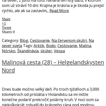
na sever, z juhu ma totiž naháňa ten istý dážď, v ktorom
som už strávil 10 dní. Krajina je krásna a je škoda ju prejsť
rýchlo, ale ak sa zastavím,,
Read More
Share
+1
Tweet
Shares
0
Category:
Blog
,
Cestovanie
,
Na červenom skútri
,
Na
sever sveta
Tags:
Arktik
,
Bodo
,
Cestovanie
,
Malina
,
Nórsko
,
Škandinávia
,
skúter
,
Vespa
Malinová cesta (28) – Helgelandskysten
Nord
Dnes bude možno veľký deň. Po troch týždňoch a 3,000
kilometroch od pristátia v Holandsku sa mi môže
konečne podariť prekročiť polárny kruh. V noci som sa
niekoľkokrát zobudil do krásneho rána pod modrou