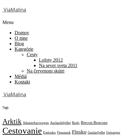
ViaMalina
Menu
Domov
O mne
Blog
Kategórie
Cesty
Lofoty 2012
Na sever sveta 2011
Na červenom skútri
Médiá
Kontakt
ViaMalina
Tags
Arktik
Brecon Beacons
Atlanterhavsvegen
Aurlandsfjellet
Bodo
Cestovanie
Fínsko
Estónsko
Finnmark
Gaularfjellet
Geiranger