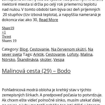
niektoré miesta si držia po celý rok priemernú teplotu
nad nulou. V tomto období tam býva cez deň príjemných
20 stupňov (tzv izbová teplota), a najvyššia nameraná je
dokonca viac ako 30,
Read More
Share
19
+1
Tweet
Shares
19
Category:
Blog
,
Cestovanie
,
Na červenom skútri
,
Na
sever sveta
Tags:
Arktik
,
Cestovanie
,
Lofoty
,
Malina
,
Nórsko
,
Škandinávia
,
skúter
,
Vespa
Malinová cesta (29) – Bodo
Pohľadnicová modrá obloha je krehký stav v týchto
zemepisných šírkach. A predpoveď počasia to potvrdzuje.
Ak chcem ešte vidieť polnočné slnko, musím utekať ďalej