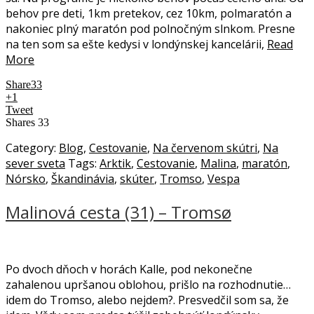
behov pre deti, 1km pretekov, cez 10km, polmaratón a
nakoniec plný maratón pod polnočným slnkom. Presne
na ten som sa ešte kedysi v londýnskej kancelárii,
Read
More
Share
33
+1
Tweet
Shares
33
Category:
Blog
,
Cestovanie
,
Na červenom skútri
,
Na
sever sveta
Tags:
Arktik
,
Cestovanie
,
Malina
,
maratón
,
Nórsko
,
Škandinávia
,
skúter
,
Tromso
,
Vespa
Malinová cesta (31) – Tromsø
Po dvoch dňoch v horách Kalle, pod nekonečne
zahalenou upršanou oblohou, prišlo na rozhodnutie…
idem do Tromso, alebo nejdem?. Presvedčil som sa, že