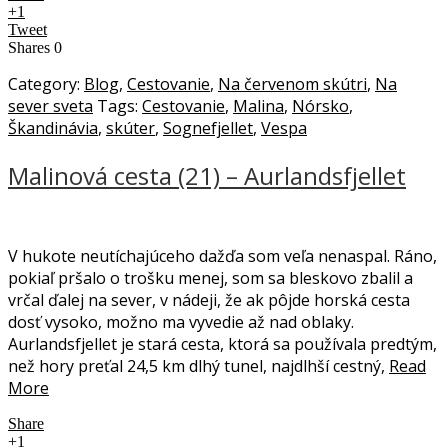
+1
Tweet
Shares
0
Category:
Blog
,
Cestovanie
,
Na červenom skútri
,
Na
sever sveta
Tags:
Cestovanie
,
Malina
,
Nórsko
,
Škandinávia
,
skúter
,
Sognefjellet
,
Vespa
Malinová cesta (21) – Aurlandsfjellet
V hukote neutíchajúceho dažďa som veľa nenaspal. Ráno,
pokiaľ pršalo o trošku menej, som sa bleskovo zbalil a
vrčal ďalej na sever, v nádeji, že ak pôjde horská cesta
dosť vysoko, možno ma vyvedie až nad oblaky.
Aurlandsfjellet je stará cesta, ktorá sa používala predtým,
než hory preťal 24,5 km dlhý tunel, najdlhší cestný,
Read
More
Share
+1