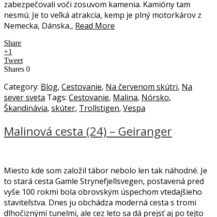
zabezpečovali voči zosuvom kamenia. Kamióny tam
nesmú. Je to veľká atrakcia, kemp je plný motorkárov z
Nemecka, Dánska,,
Read More
Share
+1
Tweet
Shares
0
Category:
Blog
,
Cestovanie
,
Na červenom skútri
,
Na
sever sveta
Tags:
Cestovanie
,
Malina
,
Nórsko
,
Škandinávia
,
skúter
,
Trollstigen
,
Vespa
Malinová cesta (24) – Geiranger
Miesto kde som založil tábor nebolo len tak náhodné. Je
to stará cesta Gamle Strynefjellsvegen, postavená pred
vyše 100 rokmi bola obrovským úspechom vtedajšieho
staviteľstva. Dnes ju obchádza moderná cesta s tromi
dlhočiznými tunelmi, ale cez leto sa dá prejsť aj po tejto