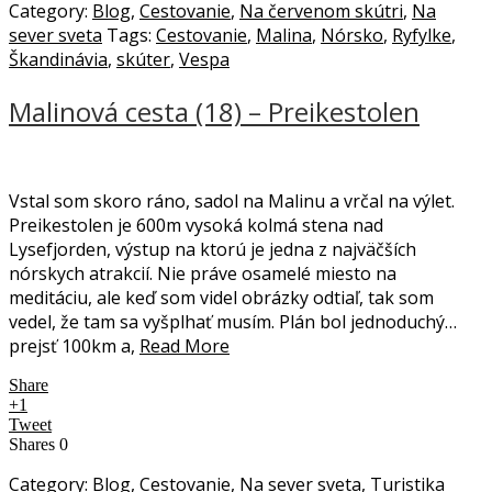
Category:
Blog
,
Cestovanie
,
Na červenom skútri
,
Na
sever sveta
Tags:
Cestovanie
,
Malina
,
Nórsko
,
Ryfylke
,
Škandinávia
,
skúter
,
Vespa
Malinová cesta (18) – Preikestolen
Vstal som skoro ráno, sadol na Malinu a vrčal na výlet.
Preikestolen je 600m vysoká kolmá stena nad
Lysefjorden, výstup na ktorú je jedna z najväčších
nórskych atrakcií. Nie práve osamelé miesto na
meditáciu, ale keď som videl obrázky odtiaľ, tak som
vedel, že tam sa vyšplhať musím. Plán bol jednoduchý…
prejsť 100km a,
Read More
Share
+1
Tweet
Shares
0
Category:
Blog
,
Cestovanie
,
Na sever sveta
,
Turistika