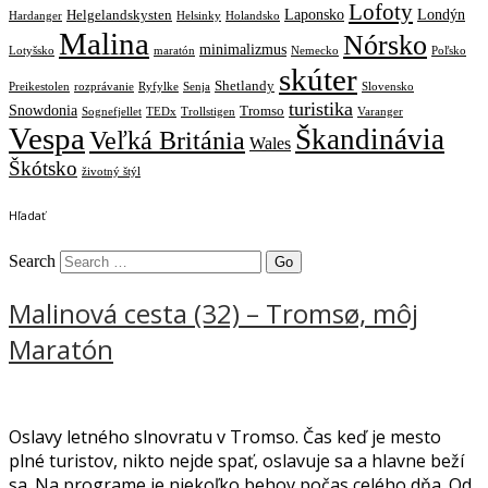
Lofoty
Laponsko
Londýn
Helgelandskysten
Hardanger
Helsinky
Holandsko
Malina
Nórsko
minimalizmus
Lotyšsko
maratón
Nemecko
Poľsko
skúter
Shetlandy
Preikestolen
rozprávanie
Ryfylke
Senja
Slovensko
turistika
Snowdonia
Tromso
Sognefjellet
TEDx
Trollstigen
Varanger
Vespa
Škandinávia
Veľká Británia
Wales
Škótsko
životný štýl
Hľadať
Search
Malinová cesta (32) – Tromsø, môj
Maratón
Oslavy letného slnovratu v Tromso. Čas keď je mesto
plné turistov, nikto nejde spať, oslavuje sa a hlavne beží
sa. Na programe je niekoľko behov počas celého dňa. Od