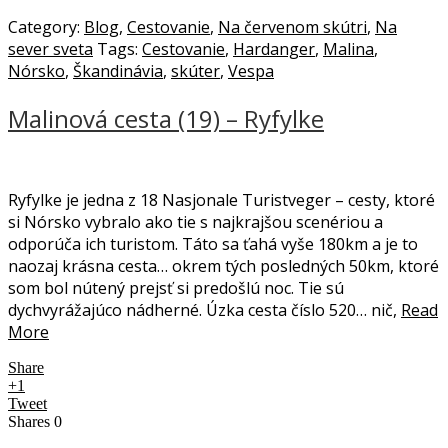
Category:
Blog
,
Cestovanie
,
Na červenom skútri
,
Na
sever sveta
Tags:
Cestovanie
,
Hardanger
,
Malina
,
Nórsko
,
Škandinávia
,
skúter
,
Vespa
Malinová cesta (19) – Ryfylke
Ryfylke je jedna z 18 Nasjonale Turistveger – cesty, ktoré
si Nórsko vybralo ako tie s najkrajšou scenériou a
odporúča ich turistom. Táto sa ťahá vyše 180km a je to
naozaj krásna cesta… okrem tých posledných 50km, ktoré
som bol nútený prejsť si predošlú noc. Tie sú
dychvyrážajúco nádherné. Úzka cesta číslo 520… nič,
Read
More
Share
+1
Tweet
Shares
0