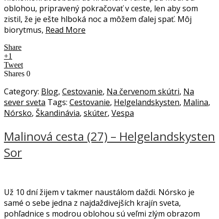
oblohou, pripravený pokračovať v ceste, len aby som
zistil, že je ešte hlboká noc a môžem ďalej spať. Môj
biorytmus,
Read More
Share
+1
Tweet
Shares
0
Category:
Blog
,
Cestovanie
,
Na červenom skútri
,
Na
sever sveta
Tags:
Cestovanie
,
Helgelandskysten
,
Malina
,
Nórsko
,
Škandinávia
,
skúter
,
Vespa
Malinová cesta (27) – Helgelandskysten
Sor
Už 10 dní žijem v takmer naustálom daždi. Nórsko je
samé o sebe jedna z najdaždivejších krajín sveta,
pohľadnice s modrou oblohou sú veľmi zlým obrazom