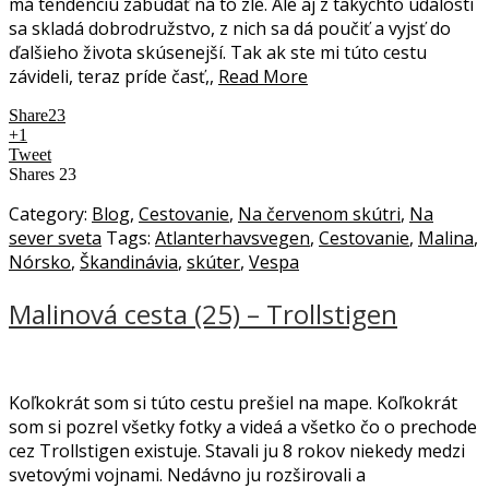
má tendenciu zabúdať na to zlé. Ale aj z takýchto udalostí
sa skladá dobrodružstvo, z nich sa dá poučiť a vyjsť do
ďalšieho života skúsenejší. Tak ak ste mi túto cestu
závideli, teraz príde časť,,
Read More
Share
23
+1
Tweet
Shares
23
Category:
Blog
,
Cestovanie
,
Na červenom skútri
,
Na
sever sveta
Tags:
Atlanterhavsvegen
,
Cestovanie
,
Malina
,
Nórsko
,
Škandinávia
,
skúter
,
Vespa
Malinová cesta (25) – Trollstigen
Koľkokrát som si túto cestu prešiel na mape. Koľkokrát
som si pozrel všetky fotky a videá a všetko čo o prechode
cez Trollstigen existuje. Stavali ju 8 rokov niekedy medzi
svetovými vojnami. Nedávno ju rozširovali a