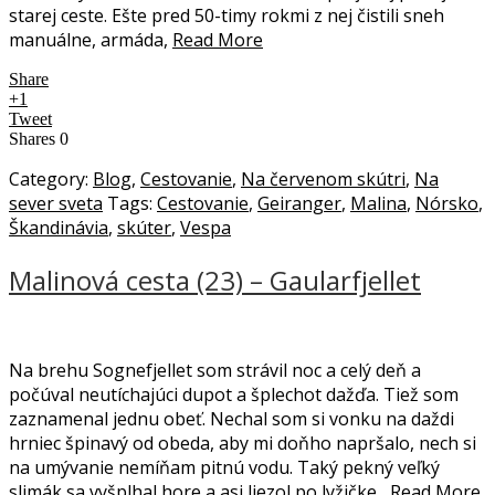
starej ceste. Ešte pred 50-timy rokmi z nej čistili sneh
manuálne, armáda,
Read More
Share
+1
Tweet
Shares
0
Category:
Blog
,
Cestovanie
,
Na červenom skútri
,
Na
sever sveta
Tags:
Cestovanie
,
Geiranger
,
Malina
,
Nórsko
,
Škandinávia
,
skúter
,
Vespa
Malinová cesta (23) – Gaularfjellet
Na brehu Sognefjellet som strávil noc a celý deň a
počúval neutíchajúci dupot a šplechot dažďa. Tiež som
zaznamenal jednu obeť. Nechal som si vonku na daždi
hrniec špinavý od obeda, aby mi doňho napršalo, nech si
na umývanie nemíňam pitnú vodu. Taký pekný veľký
slimák sa vyšplhal hore a asi liezol po lyžičke,,
Read More