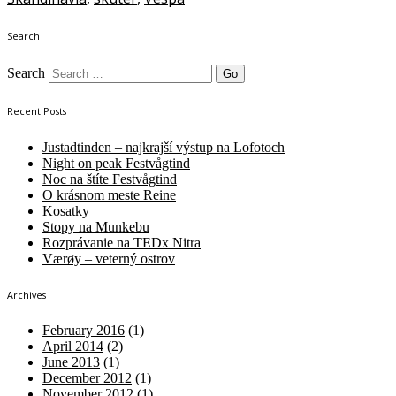
Search
Search
Recent Posts
Justadtinden – najkrajší výstup na Lofotoch
Night on peak Festvågtind
Noc na štíte Festvågtind
O krásnom meste Reine
Kosatky
Stopy na Munkebu
Rozprávanie na TEDx Nitra
Værøy – veterný ostrov
Archives
February 2016
(1)
April 2014
(2)
June 2013
(1)
December 2012
(1)
November 2012
(1)