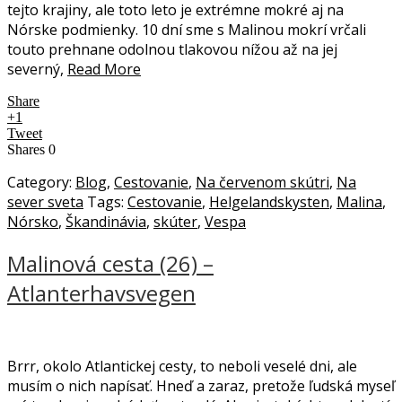
tejto krajiny, ale toto leto je extrémne mokré aj na
Nórske podmienky. 10 dní sme s Malinou mokrí vrčali
touto prehnane odolnou tlakovou nížou až na jej
severný,
Read More
Share
+1
Tweet
Shares
0
Category:
Blog
,
Cestovanie
,
Na červenom skútri
,
Na
sever sveta
Tags:
Cestovanie
,
Helgelandskysten
,
Malina
,
Nórsko
,
Škandinávia
,
skúter
,
Vespa
Malinová cesta (26) –
Atlanterhavsvegen
Brrr, okolo Atlantickej cesty, to neboli veselé dni, ale
musím o nich napísať. Hneď a zaraz, pretože ľudská myseľ