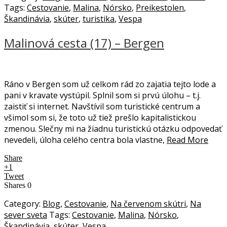
Tags:
Cestovanie
,
Malina
,
Nórsko
,
Preikestolen
,
Škandinávia
,
skúter
,
turistika
,
Vespa
Malinová cesta (17) – Bergen
Ráno v Bergen som už celkom rád zo zajatia tejto lode a
pani v kravate vystúpil. Splnil som si prvú úlohu – t.j.
zaistiť si internet. Navštívil som turistické centrum a
všimol som si, že toto už tiež prešlo kapitalistickou
zmenou. Slečny mi na žiadnu turistickú otázku odpovedať
nevedeli, úloha celého centra bola vlastne,
Read More
Share
+1
Tweet
Shares
0
Category:
Blog
,
Cestovanie
,
Na červenom skútri
,
Na
sever sveta
Tags:
Cestovanie
,
Malina
,
Nórsko
,
Škandinávia
,
skúter
,
Vespa