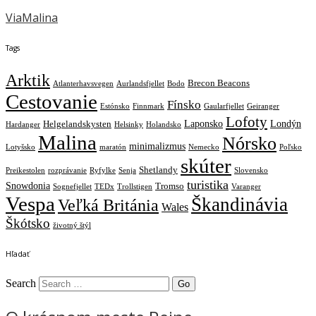
ViaMalina
Tags
Arktik
Brecon Beacons
Atlanterhavsvegen
Aurlandsfjellet
Bodo
Cestovanie
Fínsko
Estónsko
Finnmark
Gaularfjellet
Geiranger
Lofoty
Laponsko
Londýn
Helgelandskysten
Hardanger
Helsinky
Holandsko
Malina
Nórsko
minimalizmus
Lotyšsko
maratón
Nemecko
Poľsko
skúter
Shetlandy
Preikestolen
rozprávanie
Ryfylke
Senja
Slovensko
turistika
Snowdonia
Tromso
Sognefjellet
TEDx
Trollstigen
Varanger
Vespa
Škandinávia
Veľká Británia
Wales
Škótsko
životný štýl
Hľadať
Search