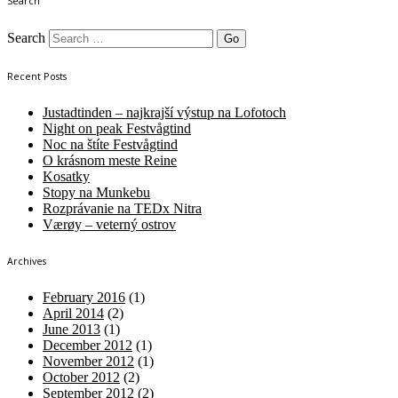
Search
Search
Recent Posts
Justadtinden – najkrajší výstup na Lofotoch
Night on peak Festvågtind
Noc na štíte Festvågtind
O krásnom meste Reine
Kosatky
Stopy na Munkebu
Rozprávanie na TEDx Nitra
Værøy – veterný ostrov
Archives
February 2016
(1)
April 2014
(2)
June 2013
(1)
December 2012
(1)
November 2012
(1)
October 2012
(2)
September 2012
(2)