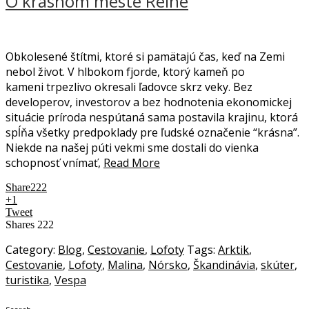
O krásnom meste Reine
Obkolesené štítmi, ktoré si pamätajú čas, keď na Zemi
nebol život. V hlbokom fjorde, ktorý kameň po
kameni trpezlivo okresali ľadovce skrz veky. Bez
developerov, investorov a bez hodnotenia ekonomickej
situácie príroda nespútaná sama postavila krajinu, ktorá
spĺňa všetky predpoklady pre ľudské označenie “krásna”.
Niekde na našej púti vekmi sme dostali do vienka
schopnosť vnímať,
Read More
Share
222
+1
Tweet
Shares
222
Category:
Blog
,
Cestovanie
,
Lofoty
Tags:
Arktik
,
Cestovanie
,
Lofoty
,
Malina
,
Nórsko
,
Škandinávia
,
skúter
,
turistika
,
Vespa