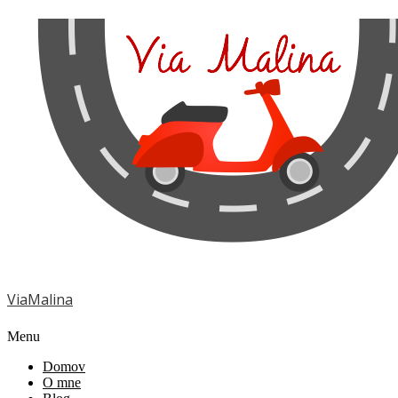
ViaMalina
Menu
Domov
O mne