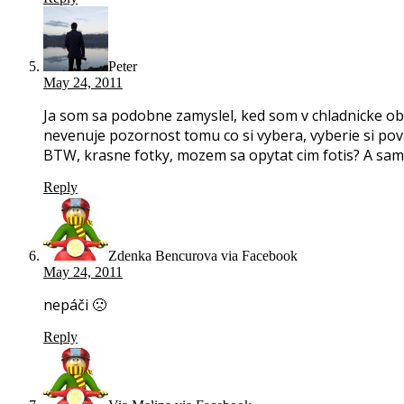
Peter
May 24, 2011
Ja som sa podobne zamyslel, ked som v chladnicke obj
nevenuje pozornost tomu co si vybera, vyberie si pova
BTW, krasne fotky, mozem sa opytat cim fotis? A samo
Reply
Zdenka Bencurova via Facebook
May 24, 2011
nepáči 🙁
Reply