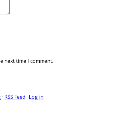
he next time I comment.
g
·
RSS Feed
·
Log in