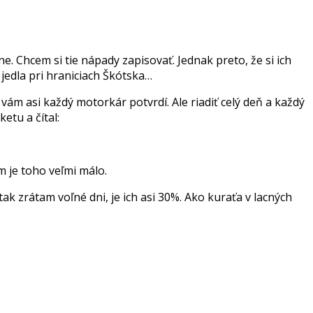
e. Chcem si tie nápady zapisovať. Jednak preto, že si ich
jedla pri hraniciach Škótska…
vám asi každý motorkár potvrdí. Ale riadiť celý deň a každý
etu a čítal:
 je toho veľmi málo.
tak zrátam voľné dni, je ich asi 30%. Ako kuraťa v lacných