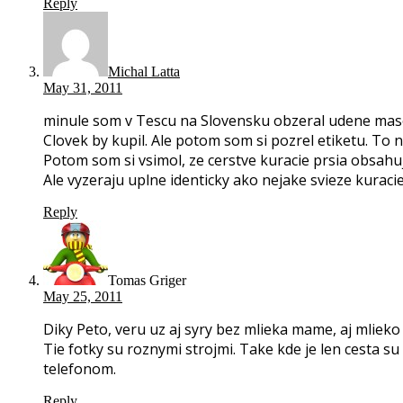
Reply
Michal Latta
May 31, 2011
minule som v Tescu na Slovensku obzeral udene maso
Clovek by kupil. Ale potom som si pozrel etiketu. To
Potom som si vsimol, ze cerstve kuracie prsia obsahu
Ale vyzeraju uplne identicky ako nejake svieze kuraci
Reply
Tomas Griger
May 25, 2011
Diky Peto, veru uz aj syry bez mlieka mame, aj mliek
Tie fotky su roznymi strojmi. Take kde je len cesta su
telefonom.
Reply