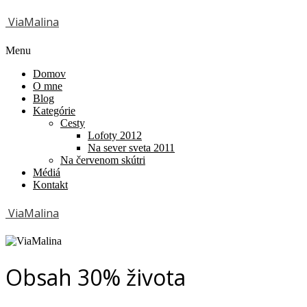
ViaMalina
Menu
Domov
O mne
Blog
Kategórie
Cesty
Lofoty 2012
Na sever sveta 2011
Na červenom skútri
Médiá
Kontakt
ViaMalina
Obsah 30% života