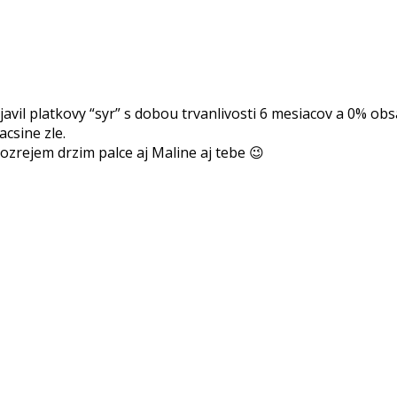
avil platkovy “syr” s dobou trvanlivosti 6 mesiacov a 0% ob
csine zle.
zrejem drzim palce aj Maline aj tebe 😉