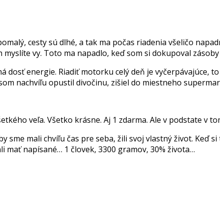
pomalý, cesty sú dlhé, a tak ma počas riadenia všeličo napadn
h myslíte vy. Toto ma napadlo, keď som si dokupoval zásoby 
á dosť energie. Riadiť motorku celý deň je vyčerpávajúce, to 
k som nachvíľu opustil divočinu, zišiel do miestneho supermark
kého veľa. Všetko krásne. Aj 1 zdarma. Ale v podstate v tom
 sme mali chvíľu čas pre seba, žili svoj vlastný život. Keď si 
li mať napísané… 1 človek, 3300 gramov, 30% života…