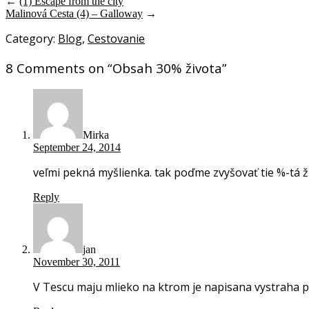
←
(1) Escape from the city
Malinová Cesta (4) – Galloway
→
Category:
Blog
,
Cestovanie
8 Comments on “
Obsah 30% života
”
Mirka
September 24, 2014
veľmi pekná myšlienka. tak poďme zvyšovať tie %-tá ž
Reply
jan
November 30, 2011
V Tescu maju mlieko na ktrom je napisana vystraha 