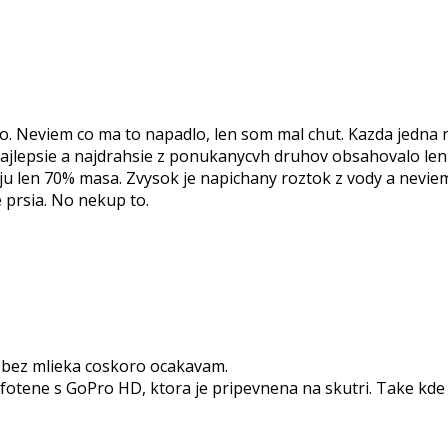
. Neviem co ma to napadlo, len som mal chut. Kazda jedna r
 najlepsie a najdrahsie z ponukanycvh druhov obsahovalo le
ju len 70% masa. Zvysok je napichany roztok z vody a nevie
e prsia. No nekup to.
o bez mlieka coskoro ocakavam.
 fotene s GoPro HD, ktora je pripevnena na skutri. Take kde n