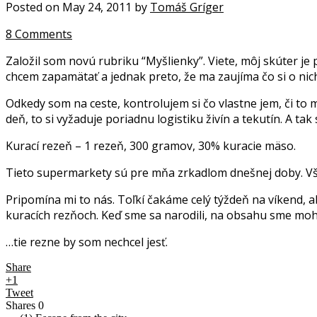
Posted on May 24, 2011 by
Tomáš Gríger
8 Comments
Založil som novú rubriku “Myšlienky”. Viete, môj skúter je 
chcem zapamätať a jednak preto, že ma zaujíma čo si o nic
Odkedy som na ceste, kontrolujem si čo vlastne jem, či to m
deň, to si vyžaduje poriadnu logistiku živín a tekutín. A ta
Kurací rezeň – 1 rezeň, 300 gramov, 30% kuracie mäso.
Tieto supermarkety sú pre mňa zrkadlom dnešnej doby. Všet
Pripomína mi to nás. Toľkí čakáme celý týždeň na víkend, aby
kuracích rezňoch. Keď sme sa narodili, na obsahu sme moh
…tie rezne by som nechcel jesť.
Share
+1
Tweet
Shares
0