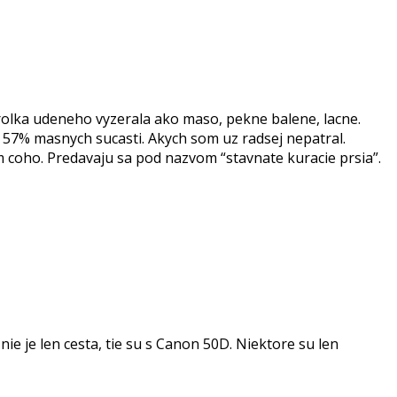
olka udeneho vyzerala ako maso, pekne balene, lacne.
n 57% masnych sucasti. Akych som uz radsej nepatral.
m coho. Predavaju sa pod nazvom “stavnate kuracie prsia”.
ie je len cesta, tie su s Canon 50D. Niektore su len