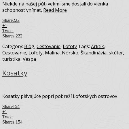
Niekde na našej púti vekmi sme dostali do vienka
schopnosť vnímať,
Read More
Share
222
+1
Tweet
Shares
222
Category:
Blog
,
Cestovanie
,
Lofoty
Tags:
Arktik
,
Cestovanie
,
Lofoty
,
Malina
,
Nórsko
,
Škandinávia
,
skúter
,
turistika
,
Vespa
Kosatky
Kosatky plávajúce popri pobreží Lofotských ostrovov
Share
154
+1
Tweet
Shares
154