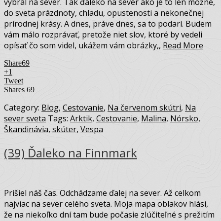
vybral na sever. Tak ďaleko na sever ako je to len možné,
do sveta prázdnoty, chladu, opustenosti a nekonečnej
prírodnej krásy. A dnes, práve dnes, sa to podarí. Budem
vám málo rozprávať, pretože niet slov, ktoré by vedeli
opísať čo som videl, ukážem vám obrázky,,
Read More
Share
69
+1
Tweet
Shares
69
Category:
Blog
,
Cestovanie
,
Na červenom skútri
,
Na
sever sveta
Tags:
Arktik
,
Cestovanie
,
Malina
,
Nórsko
,
Škandinávia
,
skúter
,
Vespa
(39) Ďaleko na Finnmark
Prišiel náš čas. Odchádzame ďalej na sever. Až celkom
najviac na sever celého sveta. Moja mapa oblakov hlási,
že na niekoľko dní tam bude počasie zlúčiteľné s prežitím