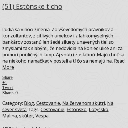
(51) Estónske ticho
Ľudia sa v noci zmenia. Zo vševedomých právnikov a
konzultantov, z citlivých umelcov i z ľahkomyselných
bankárov zostanú len šedé siluety unavených tiel so
zmyslami tak slabými, že nedovidia na koniec ulice ani za
pomoci pouličných lámp. Aj vnútri zoslabnú. Majú chuť sa
na niekoho namačkať v posteli a tí čo sa nemajú na,
Read
More
Share
+1
Tweet
Shares
0
Category:
Blog
,
Cestovanie
,
Na červenom skútri
,
Na
sever sveta
Tags:
Cestovanie
,
Estónsko
,
Lotyšsko
,
Malina
,
skúter
,
Vespa