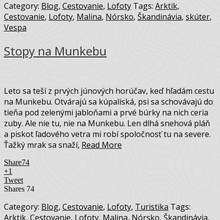
Category:
Blog
,
Cestovanie
,
Lofoty
Tags:
Arktik
,
Cestovanie
,
Lofoty
,
Malina
,
Nórsko
,
Škandinávia
,
skúter
,
Vespa
Stopy na Munkebu
Leto sa teší z prvých júnových horúčav, keď hľadám cestu
na Munkebu. Otvárajú sa kúpaliská, psi sa schovávajú do
tieňa pod zelenými jabloňami a prvé búrky na nich ceria
zuby. Ale nie tu, nie na Munkebu. Len dlhá snehová pláň
a piskot ľadového vetra mi robí spoločnosť tu na severe.
Ťažký mrak sa snaží,
Read More
Share
74
+1
Tweet
Shares
74
Category:
Blog
,
Cestovanie
,
Lofoty
,
Turistika
Tags:
Arktik
,
Cestovanie
,
Lofoty
,
Malina
,
Nórsko
,
Škandinávia
,