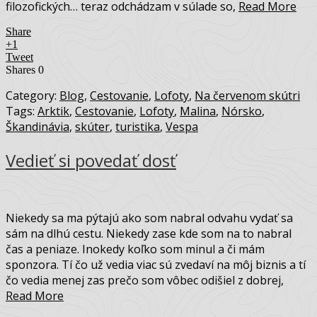
filozofických… teraz odchádzam v súlade so,
Read More
Share
+1
Tweet
Shares
0
Category:
Blog
,
Cestovanie
,
Lofoty
,
Na červenom skútri
Tags:
Arktik
,
Cestovanie
,
Lofoty
,
Malina
,
Nórsko
,
Škandinávia
,
skúter
,
turistika
,
Vespa
Vedieť si povedať dosť
Niekedy sa ma pýtajú ako som nabral odvahu vydať sa
sám na dlhú cestu. Niekedy zase kde som na to nabral
čas a peniaze. Inokedy koľko som minul a či mám
sponzora. Tí čo už vedia viac sú zvedaví na môj biznis a tí
čo vedia menej zas prečo som vôbec odišiel z dobrej,
Read More