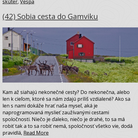
skúter
,
Vespa
(42) Sobia cesta do Gamviku
Kam až siahajú nekonečné cesty? Do nekonečna, alebo
len k cieľom, ktoré sa nám zdajú príliš vzdialené? Ako sa
len s nami dokáže hrať naša myseľ, aká je
naprogramovaná myslieť zaužívanými cestami
spoločnosti. Niečo je ďaleko, niečo je drahé, to sa má
robiť tak a to sa robiť nemá, spoločnosť všetko vie, dodá
pravidlá,
Read More