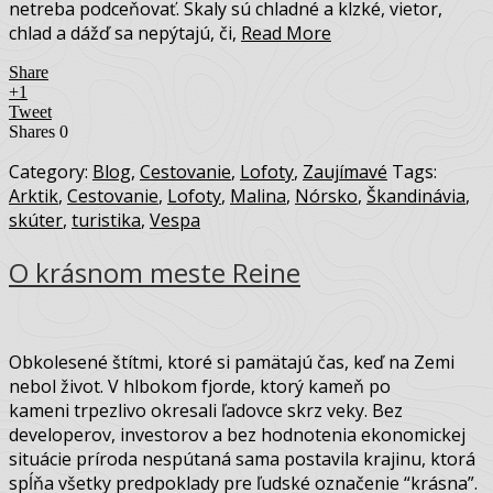
netreba podceňovať. Skaly sú chladné a klzké, vietor,
chlad a dážď sa nepýtajú, či,
Read More
Share
+1
Tweet
Shares
0
Category:
Blog
,
Cestovanie
,
Lofoty
,
Zaujímavé
Tags:
Arktik
,
Cestovanie
,
Lofoty
,
Malina
,
Nórsko
,
Škandinávia
,
skúter
,
turistika
,
Vespa
O krásnom meste Reine
Obkolesené štítmi, ktoré si pamätajú čas, keď na Zemi
nebol život. V hlbokom fjorde, ktorý kameň po
kameni trpezlivo okresali ľadovce skrz veky. Bez
developerov, investorov a bez hodnotenia ekonomickej
situácie príroda nespútaná sama postavila krajinu, ktorá
spĺňa všetky predpoklady pre ľudské označenie “krásna”.