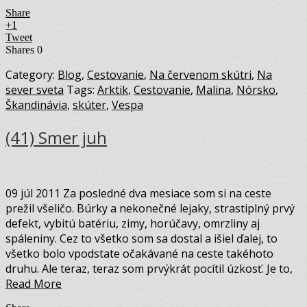
Share
+1
Tweet
Shares
0
Category:
Blog
,
Cestovanie
,
Na červenom skútri
,
Na
sever sveta
Tags:
Arktik
,
Cestovanie
,
Malina
,
Nórsko
,
Škandinávia
,
skúter
,
Vespa
(41) Smer juh
09 júl 2011 Za posledné dva mesiace som si na ceste
prežil všeličo. Búrky a nekonečné lejaky, strastiplný prvý
defekt, vybitú batériu, zimy, horúčavy, omrzliny aj
spáleniny. Cez to všetko som sa dostal a išiel ďalej, to
všetko bolo vpodstate očakávané na ceste takéhoto
druhu. Ale teraz, teraz som prvýkrát pocítil úzkosť. Je to,
Read More