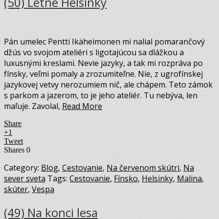
(50) Letné Helsinky
Pán umelec Pentti Ikäheimonen mi nalial pomarančový
džús vo svojom ateliéri s ligotajúcou sa dlážkou a
luxusnými kreslami. Nevie jazyky, a tak mi rozpráva po
fínsky, veľmi pomaly a zrozumiteľne. Nie, z ugrofínskej
jazykovej vetvy nerozumiem nič, ale chápem. Teto zámok
s parkom a jazerom, to je jeho ateliér. Tu nebýva, len
maľuje. Zavolal,
Read More
Share
+1
Tweet
Shares
0
Category:
Blog
,
Cestovanie
,
Na červenom skútri
,
Na
sever sveta
Tags:
Cestovanie
,
Fínsko
,
Helsinky
,
Malina
,
skúter
,
Vespa
(49) Na konci lesa