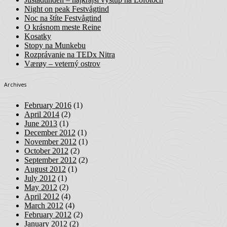
Night on peak Festvågtind
Noc na štíte Festvågtind
O krásnom meste Reine
Kosatky
Stopy na Munkebu
Rozprávanie na TEDx Nitra
Værøy – veterný ostrov
Archives
February 2016
(1)
April 2014
(2)
June 2013
(1)
December 2012
(1)
November 2012
(1)
October 2012
(2)
September 2012
(2)
August 2012
(1)
July 2012
(1)
May 2012
(2)
April 2012
(4)
March 2012
(4)
February 2012
(2)
January 2012
(2)