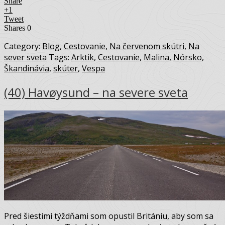
Share
+1
Tweet
Shares
0
Category:
Blog
,
Cestovanie
,
Na červenom skútri
,
Na
sever sveta
Tags:
Arktik
,
Cestovanie
,
Malina
,
Nórsko
,
Škandinávia
,
skúter
,
Vespa
(40) Havøysund – na severe sveta
Pred šiestimi týždňami som opustil Britániu, aby som sa