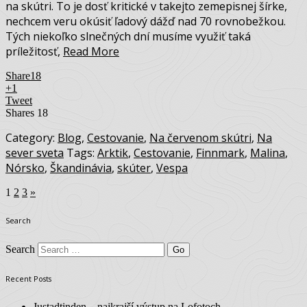
na skútri. To je dosť kritické v takejto zemepisnej šírke,
nechcem veru okúsiť ľadový dážď nad 70 rovnobežkou.
Tých niekoľko slnečných dní musíme využiť taká
príležitosť,
Read More
Share
18
+1
Tweet
Shares
18
Category:
Blog
,
Cestovanie
,
Na červenom skútri
,
Na
sever sveta
Tags:
Arktik
,
Cestovanie
,
Finnmark
,
Malina
,
Nórsko
,
Škandinávia
,
skúter
,
Vespa
1
2
3
»
Search
Search
Recent Posts
Justadtinden – najkrajší výstup na Lofotoch