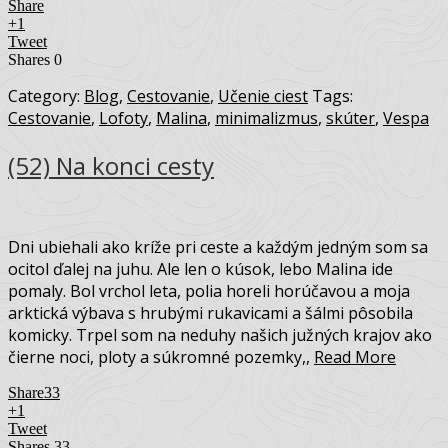
Share
+1
Tweet
Shares
0
Category:
Blog
,
Cestovanie
,
Učenie ciest
Tags:
Cestovanie
,
Lofoty
,
Malina
,
minimalizmus
,
skúter
,
Vespa
(52) Na konci cesty
Dni ubiehali ako kríže pri ceste a každým jedným som sa
ocitol ďalej na juhu. Ale len o kúsok, lebo Malina ide
pomaly. Bol vrchol leta, polia horeli horúčavou a moja
arktická výbava s hrubými rukavicami a šálmi pôsobila
komicky. Trpel som na neduhy našich južných krajov ako
čierne noci, ploty a súkromné pozemky,,
Read More
Share
33
+1
Tweet
Shares
33