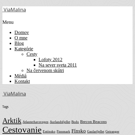
ViaMalina
Menu
Domov
O mne
Blog
Kategórie
Cesty
Lofoty 2012
Na sever sveta 2011
Na červenom skútri
Médiá
Kontakt
ViaMalina
Tags
Arktik
Brecon Beacons
Atlanterhavsvegen
Aurlandsfjellet
Bodo
Cestovanie
Fínsko
Estónsko
Finnmark
Gaularfjellet
Geiranger