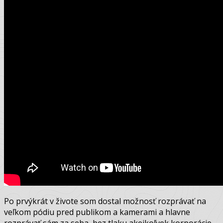
Po prvýkrát v živote som dostal možnosť rozprávať na
veľkom pódiu pred publikom a kamerami a hlavne
rozprávať sám za seba, bez tlaku akejkoľvek korporácie