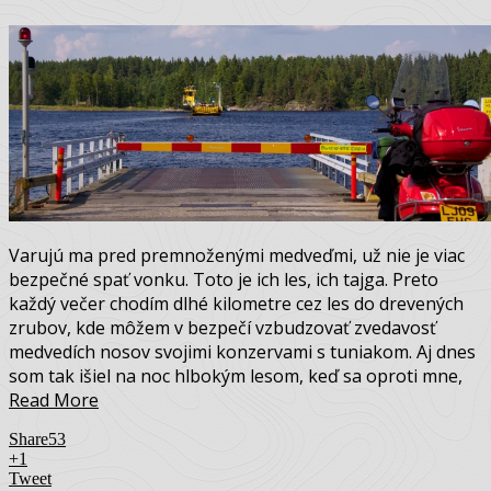
Varujú ma pred premnoženými medveďmi, už nie je viac
bezpečné spať vonku. Toto je ich les, ich tajga. Preto
každý večer chodím dlhé kilometre cez les do drevených
zrubov, kde môžem v bezpečí vzbudzovať zvedavosť
medvedích nosov svojimi konzervami s tuniakom. Aj dnes
som tak išiel na noc hlbokým lesom, keď sa oproti mne,
Read More
Share
53
+1
Tweet