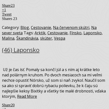
Share
23
+1
Tweet
Shares
23
Category:
Blog
,
Cestovanie
,
Na červenom skútri
,
Na
sever sveta
Tags:
Arktik
,
Cestovanie
,
Fínsko
,
Laponsko
,
Malina
,
Škandinávia
,
skúter
,
Vespa
(46) Laponsko
Už je čas ísť. Pomaly sa končí júl a s ním aj krátke leto
nad polárnym kruhom. Po dvoch mesiacoch sa mi veľmi
nechce opustiť Nórsko, už som si naň zvykol. Naučil som
sa ako si spraviť dobrú rybaciu polievku, že k čaju sú
najlepšie keksy Bixitky a všetky tie malé drobnosti, vďaka
ktorým,
Read More
Share
20