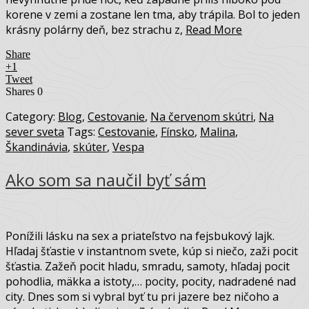
korene v zemi a zostane len tma, aby trápila. Bol to jeden
krásny polárny deň, bez strachu z,
Read More
Share
+1
Tweet
Shares
0
Category:
Blog
,
Cestovanie
,
Na červenom skútri
,
Na
sever sveta
Tags:
Cestovanie
,
Fínsko
,
Malina
,
Škandinávia
,
skúter
,
Vespa
Ako som sa naučil byť sám
Ponížili lásku na sex a priateľstvo na fejsbukový lajk.
Hľadaj šťastie v instantnom svete, kúp si niečo, zaži pocit
šťastia. Zažeň pocit hladu, smradu, samoty, hľadaj pocit
pohodlia, mäkka a istoty,… pocity, pocity, nadradené nad
city. Dnes som si vybral byť tu pri jazere bez ničoho a