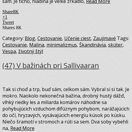
sám. Je ticho, hladina je veľké zrkadlo,
Read More
Share
8K
+1
Tweet
Shares
8K
Category:
Blog
,
Cestovanie
,
Učenie ciest
,
Zaujímavé
Tags:
Cestovanie
,
Malina
,
minimalizmus
,
Škandinávia
,
skúter
,
Vespa
,
životný štýl
(47) V bažinách pri Sallivaaran
Tak si choď a trp, buď sám, celkom sám. Vybral si si tak. Je
mokro. Naokolo nekonečná bažina, drobný hustý dážď,
vlhký riedky les a miliarda komárov náhodne sa
pohybujúcich vzduchom difúznym pohybom, narážajúcich
do očí, hryzavých, vysávajúcich energiu kúsok po kúsku.
Niečo šramotí v stromoch a rúti sa sem. Dva soby vybehli
na,
Read More