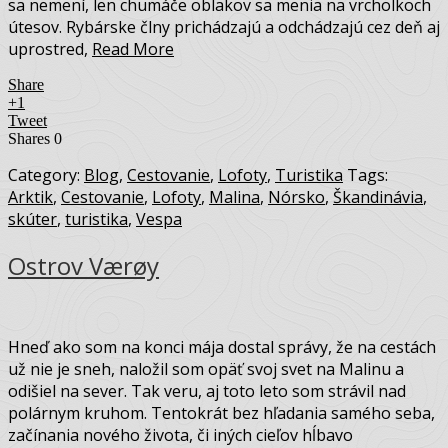
sa nemení, len chumáče oblakov sa menia na vrcholkoch
útesov. Rybárske člny prichádzajú a odchádzajú cez deň aj
uprostred,
Read More
Share
+1
Tweet
Shares
0
Category:
Blog
,
Cestovanie
,
Lofoty
,
Turistika
Tags:
Arktik
,
Cestovanie
,
Lofoty
,
Malina
,
Nórsko
,
Škandinávia
,
skúter
,
turistika
,
Vespa
Ostrov Værøy
Hneď ako som na konci mája dostal správy, že na cestách
už nie je sneh, naložil som opäť svoj svet na Malinu a
odišiel na sever. Tak veru, aj toto leto som strávil nad
polárnym kruhom. Tentokrát bez hľadania samého seba,
začínania nového života, či iných cieľov hĺbavo