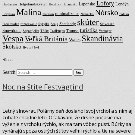
Lofoty
Laponsko
Londýn
Helgelandskysten
Hardanger
Helsinky
Holandsko
Malina
Nórsko
minimalizmus
Lotyšsko
maratón
Nemecko
Poľsko
skúter
Shetlandy
Preikestolen
rozprávanie
Ryfylke
Senja
Slovensko
turistika
Snowdonia
Tromso
Sognefjellet
TEDx
Trollstigen
Varanger
Vespa
Škandinávia
Veľká Británia
Wales
Škótsko
životný štýl
Hľadať
Search
Noc na štíte Festvågtind
Letný slnovrat. Polárny deň dosiahol svoj vrchol a s ním aj
zubaté chladné leto. Očakávam, že drsné počasie ma
vyženie z vrcholu rýchlo, ak ma tam vôbec pustí. Búrky sa
vynárajú spoza ostrých štítov veľmi rýchlo a tie na severe