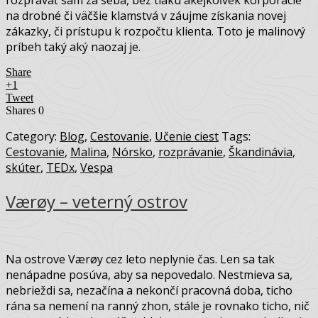
na drobné či väčšie klamstvá v záujme získania novej
zákazky, či prístupu k rozpočtu klienta. Toto je malinový
príbeh taký aký naozaj je.
Share
+1
Tweet
Shares
0
Category:
Blog
,
Cestovanie
,
Učenie ciest
Tags:
Cestovanie
,
Malina
,
Nórsko
,
rozprávanie
,
Škandinávia
,
skúter
,
TEDx
,
Vespa
Værøy – veterný ostrov
Na ostrove Værøy cez leto neplynie čas. Len sa tak
nenápadne posúva, aby sa nepovedalo. Nestmieva sa,
nebrieždi sa, nezačína a nekončí pracovná doba, ticho
rána sa nemení na ranný zhon, stále je rovnako ticho, nič