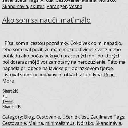
sever sveta
Tags:
Arktik
,
Cestovanie
,
Malina
,
Nórsko
,
Škandinávia
,
skúter
,
Varanger
,
Vespa
Ako som sa naučil mať málo
Písal som si cestou poznámky. Čokoľvek čo mi napadlo,
lebo som mal pocit, že mám možnosť vidieť svet z iného
pohľadu ako počas bežných pracovných dní, do ktorých
bol doteraz môj život zamotaný na nerozuzlenie. Táto ma
napadla pri obede na lavičke pri obrázkovom fjorde.
Listoval som si v nedávnych fotkách z Londýna,
Read
More
Share
2K
+1
Tweet
Shares
2K
Category:
Blog
,
Cestovanie
,
Učenie ciest
,
Zaujímavé
Tags:
Cestovanie
,
Malina
,
minimalizmus
,
Nórsko
,
Škandinávia
,