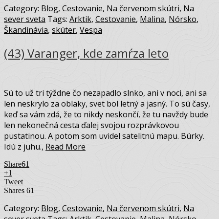
Category:
Blog
,
Cestovanie
,
Na červenom skútri
,
Na
sever sveta
Tags:
Arktik
,
Cestovanie
,
Malina
,
Nórsko
,
Škandinávia
,
skúter
,
Vespa
(43) Varanger, kde zamŕza leto
Sú to už tri týždne čo nezapadlo slnko, ani v noci, ani sa
len neskrylo za oblaky, svet bol letný a jasný. To sú časy,
keď sa vám zdá, že to nikdy neskončí, že tu navždy bude
len nekonečná cesta ďalej svojou rozprávkovou
pustatinou. A potom som uvidel satelitnú mapu. Búrky.
Idú z juhu.,
Read More
Share
61
+1
Tweet
Shares
61
Category:
Blog
,
Cestovanie
,
Na červenom skútri
,
Na