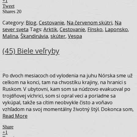
+1
Tweet
Shares
20
Category:
Blog
,
Cestovanie
,
Na červenom skútri
,
Na
sever sveta
Tags:
Arktik
,
Cestovanie
,
Fínsko
,
Laponsko
,
Malina
,
Škandinávia
,
skúter
,
Vespa
(45) Biele veľryby
Po dvoch mesiacoch od vylodenia na juhu Nórska sme už
celkom na konci, tam na chvostíku krajiny, na hranici s
Ruskom. V ubytovni, kam som sa núdzovo evakuoval po
trojdňovej víchrici, som si opral veci a poriadne sa
vykúpal, takže sa cítim neobvykle čisto a voňavo
vzhľadom na svoj momentálny životný štýl. Dokonca som,
Read More
Share
+1