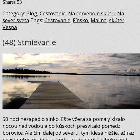
Shares
53
Category:
Blog
,
Cestovanie
,
Na červenom skútri
,
Na
sever sveta
Tags:
Cestovanie
,
Fínsko
,
Malina
,
skúter
,
Vespa
(48) Stmievanie
50 nocí nezapadlo slnko. Ešte včera sa pomaly kĺzalo
nocou nad vodou a po kúskoch presvitalo pomedzi
borovice. Ale čím ďalej od severu, tým klesá nižšie, až raz
nevyhnutne príde noc, keď zapadne príliš hlboko pod