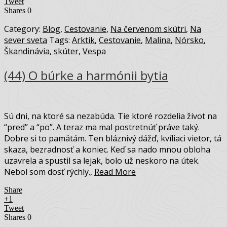
Tweet
Shares
0
Category:
Blog
,
Cestovanie
,
Na červenom skútri
,
Na
sever sveta
Tags:
Arktik
,
Cestovanie
,
Malina
,
Nórsko
,
Škandinávia
,
skúter
,
Vespa
(44) O búrke a harmónii bytia
Sú dni, na ktoré sa nezabúda. Tie ktoré rozdelia život na
“pred” a “po”. A teraz ma mal postretnúť práve taký.
Dobre si to pamätám. Ten bláznivý dážď, kvíliaci vietor, tá
skaza, bezradnosť a koniec. Keď sa nado mnou obloha
uzavrela a spustil sa lejak, bolo už neskoro na útek.
Nebol som dosť rýchly.,
Read More
Share
+1
Tweet
Shares
0