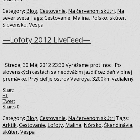
Category:
Blog
,
Cestovanie
,
Na červenom skútri
,
Na
sever sveta
Tags:
Cestovanie
,
Malina
,
Poľsko
,
skúter
,
Slovensko
,
Vespa
—Lofoty 2012 LiveFeed—
Streda, 30 Máj 2012 23:30 Vyrážame proti noci. Po
slovenských cestách sa neodvážim jazdiť cez deň v plnej
premávke. Prvý cieľ je ostrov Vaeroya, 3200km vzdialený.
Share
+1
Tweet
Shares
0
Category:
Blog
,
Cestovanie
,
Na červenom skútri
Tags:
Arktik
,
Cestovanie
,
Lofoty
,
Malina
,
Nórsko
,
Škandinávia
,
skúter
,
Vespa