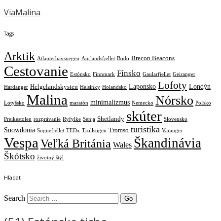
ViaMalina
Tags
Arktik
Brecon Beacons
Atlanterhavsvegen
Aurlandsfjellet
Bodo
Cestovanie
Fínsko
Estónsko
Finnmark
Gaularfjellet
Geiranger
Lofoty
Laponsko
Londýn
Helgelandskysten
Hardanger
Helsinky
Holandsko
Malina
Nórsko
minimalizmus
Lotyšsko
maratón
Nemecko
Poľsko
skúter
Shetlandy
Preikestolen
rozprávanie
Ryfylke
Senja
Slovensko
turistika
Snowdonia
Tromso
Sognefjellet
TEDx
Trollstigen
Varanger
Vespa
Škandinávia
Veľká Británia
Wales
Škótsko
životný štýl
Hľadať
Search