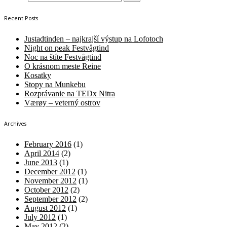
Recent Posts
Justadtinden – najkrajší výstup na Lofotoch
Night on peak Festvågtind
Noc na štíte Festvågtind
O krásnom meste Reine
Kosatky
Stopy na Munkebu
Rozprávanie na TEDx Nitra
Værøy – veterný ostrov
Archives
February 2016
(1)
April 2014
(2)
June 2013
(1)
December 2012
(1)
November 2012
(1)
October 2012
(2)
September 2012
(2)
August 2012
(1)
July 2012
(1)
May 2012
(2)