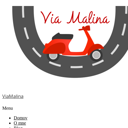
ViaMalina
Menu
Domov
O mne