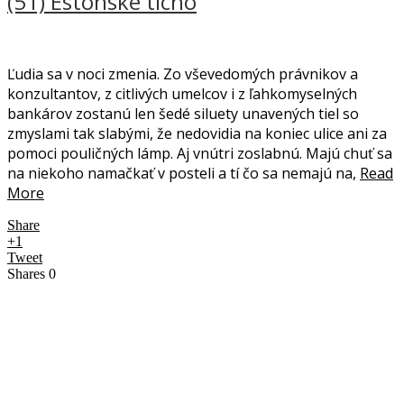
(51) Estónske ticho
Ľudia sa v noci zmenia. Zo vševedomých právnikov a
konzultantov, z citlivých umelcov i z ľahkomyselných
bankárov zostanú len šedé siluety unavených tiel so
zmyslami tak slabými, že nedovidia na koniec ulice ani za
pomoci pouličných lámp. Aj vnútri zoslabnú. Majú chuť sa
na niekoho namačkať v posteli a tí čo sa nemajú na,
Read
More
Share
+1
Tweet
Shares
0