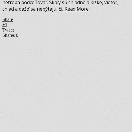
netreba podceňovať. Skaly sú chladné a klzké, vietor,
chlad a dážď sa nepýtajú, či,
Read More
Share
+1
Tweet
Shares
0