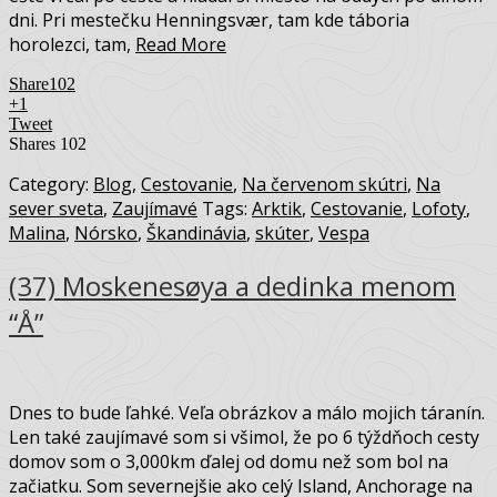
dni. Pri mestečku Henningsvær, tam kde táboria
horolezci, tam,
Read More
Share
102
+1
Tweet
Shares
102
Category:
Blog
,
Cestovanie
,
Na červenom skútri
,
Na
sever sveta
,
Zaujímavé
Tags:
Arktik
,
Cestovanie
,
Lofoty
,
Malina
,
Nórsko
,
Škandinávia
,
skúter
,
Vespa
(37) Moskenesøya a dedinka menom
“Å”
Dnes to bude ľahké. Veľa obrázkov a málo mojich táranín.
Len také zaujímavé som si všimol, že po 6 týždňoch cesty
domov som o 3,000km ďalej od domu než som bol na
začiatku. Som severnejšie ako celý Island, Anchorage na