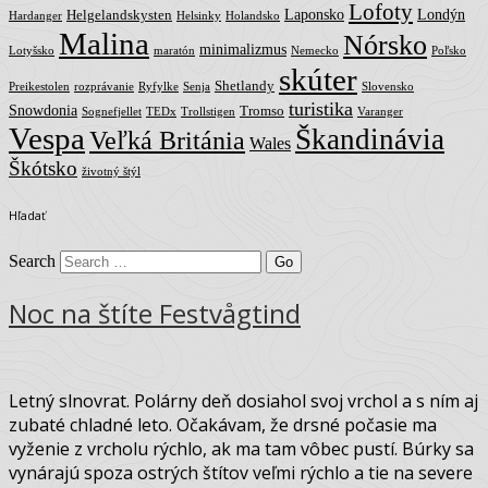
Lofoty
Laponsko
Londýn
Helgelandskysten
Hardanger
Helsinky
Holandsko
Malina
Nórsko
minimalizmus
Lotyšsko
maratón
Nemecko
Poľsko
skúter
Shetlandy
Preikestolen
rozprávanie
Ryfylke
Senja
Slovensko
turistika
Snowdonia
Tromso
Sognefjellet
TEDx
Trollstigen
Varanger
Vespa
Škandinávia
Veľká Británia
Wales
Škótsko
životný štýl
Hľadať
Search
Noc na štíte Festvågtind
Letný slnovrat. Polárny deň dosiahol svoj vrchol a s ním aj
zubaté chladné leto. Očakávam, že drsné počasie ma
vyženie z vrcholu rýchlo, ak ma tam vôbec pustí. Búrky sa
vynárajú spoza ostrých štítov veľmi rýchlo a tie na severe