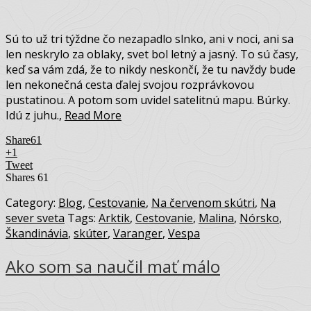
Sú to už tri týždne čo nezapadlo slnko, ani v noci, ani sa
len neskrylo za oblaky, svet bol letný a jasný. To sú časy,
keď sa vám zdá, že to nikdy neskončí, že tu navždy bude
len nekonečná cesta ďalej svojou rozprávkovou
pustatinou. A potom som uvidel satelitnú mapu. Búrky.
Idú z juhu.,
Read More
Share
61
+1
Tweet
Shares
61
Category:
Blog
,
Cestovanie
,
Na červenom skútri
,
Na
sever sveta
Tags:
Arktik
,
Cestovanie
,
Malina
,
Nórsko
,
Škandinávia
,
skúter
,
Varanger
,
Vespa
Ako som sa naučil mať málo