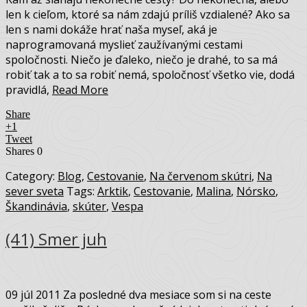
len k cieľom, ktoré sa nám zdajú príliš vzdialené? Ako sa
len s nami dokáže hrať naša myseľ, aká je
naprogramovaná myslieť zaužívanými cestami
spoločnosti. Niečo je ďaleko, niečo je drahé, to sa má
robiť tak a to sa robiť nemá, spoločnosť všetko vie, dodá
pravidlá,
Read More
Share
+1
Tweet
Shares
0
Category:
Blog
,
Cestovanie
,
Na červenom skútri
,
Na
sever sveta
Tags:
Arktik
,
Cestovanie
,
Malina
,
Nórsko
,
Škandinávia
,
skúter
,
Vespa
(41) Smer juh
09 júl 2011 Za posledné dva mesiace som si na ceste