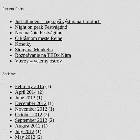
Recent Posts
Justadtinden – najkrajší výstup na Lofotoch
Night on peak Festvågtind
Noc na štíte Festvågtind
O krásnom meste Reine
Kosatky
Stopy na Munkebu
Rozprávanie na TEDx Nitra
Værøy – veterný ostrov
Archives
February 2016
(1)
April 2014
(2)
June 2013
(1)
December 2012
(1)
November 2012
(1)
October 2012
(2)
September 2012
(2)
August 2012
(1)
July 2012
(1)
May 2012
(2)