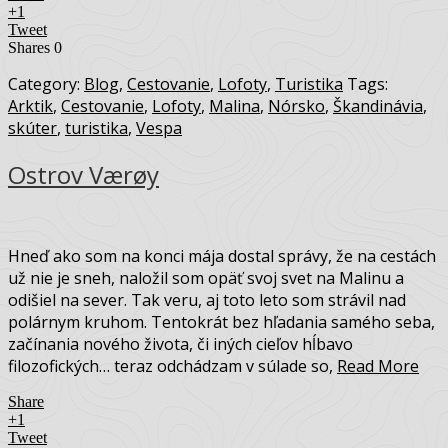
+1
Tweet
Shares
0
Category:
Blog
,
Cestovanie
,
Lofoty
,
Turistika
Tags:
Arktik
,
Cestovanie
,
Lofoty
,
Malina
,
Nórsko
,
Škandinávia
,
skúter
,
turistika
,
Vespa
Ostrov Værøy
Hneď ako som na konci mája dostal správy, že na cestách
už nie je sneh, naložil som opäť svoj svet na Malinu a
odišiel na sever. Tak veru, aj toto leto som strávil nad
polárnym kruhom. Tentokrát bez hľadania samého seba,
začínania nového života, či iných cieľov hĺbavo
filozofických… teraz odchádzam v súlade so,
Read More
Share
+1
Tweet