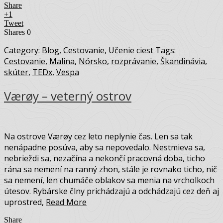
Share
+1
Tweet
Shares
0
Category:
Blog
,
Cestovanie
,
Učenie ciest
Tags:
Cestovanie
,
Malina
,
Nórsko
,
rozprávanie
,
Škandinávia
,
skúter
,
TEDx
,
Vespa
Værøy – veterný ostrov
Na ostrove Værøy cez leto neplynie čas. Len sa tak
nenápadne posúva, aby sa nepovedalo. Nestmieva sa,
nebrieždi sa, nezačína a nekončí pracovná doba, ticho
rána sa nemení na ranný zhon, stále je rovnako ticho, nič
sa nemení, len chumáče oblakov sa menia na vrcholkoch
útesov. Rybárske člny prichádzajú a odchádzajú cez deň aj
uprostred,
Read More
Share