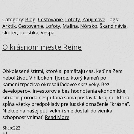
Category:
Blog
,
Cestovanie
,
Lofoty
,
Zaujímavé
Tags:
Arktik
,
Cestovanie
,
Lofoty
,
Malina
,
Nórsko
,
Škandinávia
,
skúter
,
turistika
,
Vespa
O krásnom meste Reine
Obkolesené štítmi, ktoré si pamätajú čas, keď na Zemi
nebol život. V hlbokom fjorde, ktorý kameň po
kameni trpezlivo okresali ľadovce skrz veky. Bez
developerov, investorov a bez hodnotenia ekonomickej
situácie príroda nespútaná sama postavila krajinu, ktorá
spĺňa všetky predpoklady pre ľudské označenie “krásna”.
Niekde na našej púti vekmi sme dostali do vienka
schopnosť vnímať,
Read More
Share
222
+1