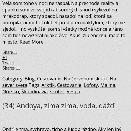
Veľa som toho v noci nenaspal. Na prechode reality a
spánku som vo svojich absurdných snoch vyliezol na
mrakodrap, ktorý spadol, nasadol na loď, ktorá sa
potopila, nemohol uletieť pred pterodaktylom, ktorý me
zjedol,… no vyskúšal som si všetky možné konce a ráno
som tiež nevyzeral nijako živo. Akúsi zlú energiu malo to
miesto,
Read More
Share
11
+1
Tweet
Shares
11
Category:
Blog
,
Cestovanie
,
Na červenom skútri
,
Na
sever sveta
Tags:
Arktik
,
Cestovanie
,
Lofoty
,
Malina
,
Nórsko
,
Škandinávia
,
skúter
,
Vespa
(34) Andoya, zima zima, voda, dážď
Opäť je tma, sychravo, ticho a ľudoprázdno. Aký len iný