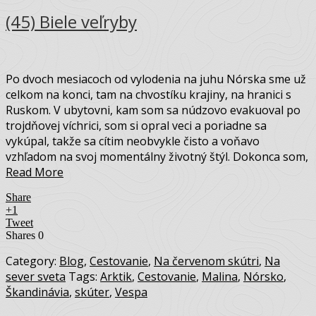
(45) Biele veľryby
Po dvoch mesiacoch od vylodenia na juhu Nórska sme už
celkom na konci, tam na chvostíku krajiny, na hranici s
Ruskom. V ubytovni, kam som sa núdzovo evakuoval po
trojdňovej víchrici, som si opral veci a poriadne sa
vykúpal, takže sa cítim neobvykle čisto a voňavo
vzhľadom na svoj momentálny životný štýl. Dokonca som,
Read More
Share
+1
Tweet
Shares
0
Category:
Blog
,
Cestovanie
,
Na červenom skútri
,
Na
sever sveta
Tags:
Arktik
,
Cestovanie
,
Malina
,
Nórsko
,
Škandinávia
,
skúter
,
Vespa