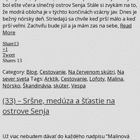
bol ešte včera slnečný ostrov Senja. Stále si zvykám na to,
že modrá obloha je v týchto končinách vzácny jav. Dnes je
bežný nórsky deň. Striedajú sa chvíle keď prší málo a keď
prší veľmi. Zachvíľu bude júl a ja mám zas na sebe,
Read
More
Share
13
+1
Tweet
Shares
13
Category:
Blog
,
Cestovanie
,
Na červenom skútri
,
Na
sever sveta
Tags:
Arktik
,
Cestovanie
,
Lofoty
,
Malina
,
Nórsko
,
Škandinávia
,
skúter
,
Vespa
(33) – Sršne, medúza a šťastie na
ostrove Senja
Už viac nebudem dávať do každého nadpisu “Malinová