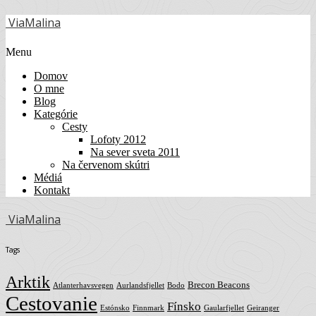
ViaMalina
Menu
Domov
O mne
Blog
Kategórie
Cesty
Lofoty 2012
Na sever sveta 2011
Na červenom skútri
Médiá
Kontakt
ViaMalina
Tags
Arktik
Brecon Beacons
Atlanterhavsvegen
Aurlandsfjellet
Bodo
Cestovanie
Fínsko
Estónsko
Finnmark
Gaularfjellet
Geiranger