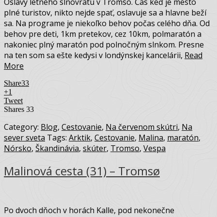
Oslavy letného slnovratu v Tromso. Čas keď je mesto
plné turistov, nikto nejde spať, oslavuje sa a hlavne beží
sa. Na programe je niekoľko behov počas celého dňa. Od
behov pre deti, 1km pretekov, cez 10km, polmaratón a
nakoniec plný maratón pod polnočným slnkom. Presne
na ten som sa ešte kedysi v londýnskej kancelárii,
Read
More
Share
33
+1
Tweet
Shares
33
Category:
Blog
,
Cestovanie
,
Na červenom skútri
,
Na
sever sveta
Tags:
Arktik
,
Cestovanie
,
Malina
,
maratón
,
Nórsko
,
Škandinávia
,
skúter
,
Tromso
,
Vespa
Malinová cesta (31) – Tromsø
Po dvoch dňoch v horách Kalle, pod nekonečne