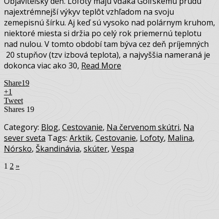
Objaviteľský deň. Lofoty majú vďaka Golfskému prúdu
najextrémnejší výkyv teplôt vzhľadom na svoju
zemepisnú šírku. Aj keď sú vysoko nad polárnym kruhom,
niektoré miesta si držia po celý rok priemernú teplotu
nad nulou. V tomto období tam býva cez deň príjemných
20 stupňov (tzv izbová teplota), a najvyššia nameraná je
dokonca viac ako 30,
Read More
Share
19
+1
Tweet
Shares
19
Category:
Blog
,
Cestovanie
,
Na červenom skútri
,
Na
sever sveta
Tags:
Arktik
,
Cestovanie
,
Lofoty
,
Malina
,
Nórsko
,
Škandinávia
,
skúter
,
Vespa
1
2
»