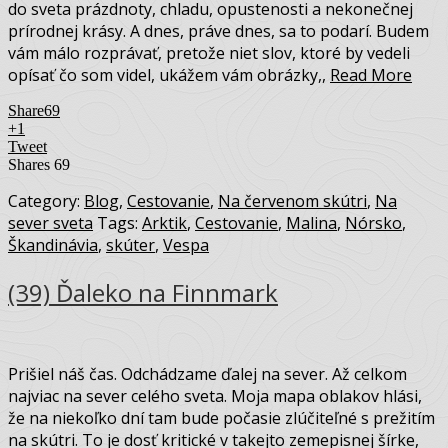
do sveta prázdnoty, chladu, opustenosti a nekonečnej
prírodnej krásy. A dnes, práve dnes, sa to podarí. Budem
vám málo rozprávať, pretože niet slov, ktoré by vedeli
opísať čo som videl, ukážem vám obrázky,,
Read More
Share
69
+1
Tweet
Shares
69
Category:
Blog
,
Cestovanie
,
Na červenom skútri
,
Na
sever sveta
Tags:
Arktik
,
Cestovanie
,
Malina
,
Nórsko
,
Škandinávia
,
skúter
,
Vespa
(39) Ďaleko na Finnmark
Prišiel náš čas. Odchádzame ďalej na sever. Až celkom
najviac na sever celého sveta. Moja mapa oblakov hlási,
že na niekoľko dní tam bude počasie zlúčiteľné s prežitím
na skútri. To je dosť kritické v takejto zemepisnej šírke,