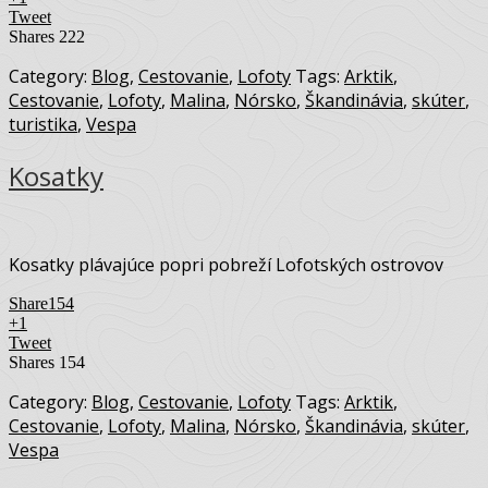
Tweet
Shares
222
Category:
Blog
,
Cestovanie
,
Lofoty
Tags:
Arktik
,
Cestovanie
,
Lofoty
,
Malina
,
Nórsko
,
Škandinávia
,
skúter
,
turistika
,
Vespa
Kosatky
Kosatky plávajúce popri pobreží Lofotských ostrovov
Share
154
+1
Tweet
Shares
154
Category:
Blog
,
Cestovanie
,
Lofoty
Tags:
Arktik
,
Cestovanie
,
Lofoty
,
Malina
,
Nórsko
,
Škandinávia
,
skúter
,
Vespa