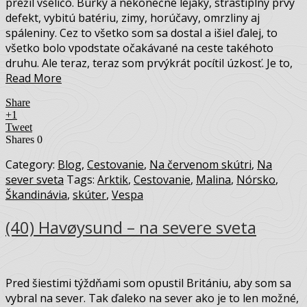
prežil všeličo. Búrky a nekonečné lejaky, strastiplný prvý
defekt, vybitú batériu, zimy, horúčavy, omrzliny aj
spáleniny. Cez to všetko som sa dostal a išiel ďalej, to
všetko bolo vpodstate očakávané na ceste takéhoto
druhu. Ale teraz, teraz som prvýkrát pocítil úzkosť. Je to,
Read More
Share
+1
Tweet
Shares
0
Category:
Blog
,
Cestovanie
,
Na červenom skútri
,
Na
sever sveta
Tags:
Arktik
,
Cestovanie
,
Malina
,
Nórsko
,
Škandinávia
,
skúter
,
Vespa
(40) Havøysund – na severe sveta
Pred šiestimi týždňami som opustil Britániu, aby som sa
vybral na sever. Tak ďaleko na sever ako je to len možné,