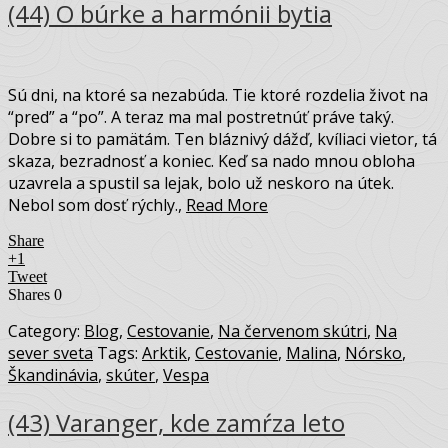
(44) O búrke a harmónii bytia
Sú dni, na ktoré sa nezabúda. Tie ktoré rozdelia život na
“pred” a “po”. A teraz ma mal postretnúť práve taký.
Dobre si to pamätám. Ten bláznivý dážď, kvíliaci vietor, tá
skaza, bezradnosť a koniec. Keď sa nado mnou obloha
uzavrela a spustil sa lejak, bolo už neskoro na útek.
Nebol som dosť rýchly.,
Read More
Share
+1
Tweet
Shares
0
Category:
Blog
,
Cestovanie
,
Na červenom skútri
,
Na
sever sveta
Tags:
Arktik
,
Cestovanie
,
Malina
,
Nórsko
,
Škandinávia
,
skúter
,
Vespa
(43) Varanger, kde zamŕza leto