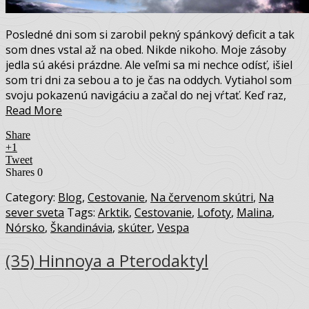
Posledné dni som si zarobil pekný spánkový deficit a tak
som dnes vstal až na obed. Nikde nikoho. Moje zásoby
jedla sú akési prázdne. Ale veľmi sa mi nechce odísť, išiel
som tri dni za sebou a to je čas na oddych. Vytiahol som
svoju pokazenú navigáciu a začal do nej vŕtať. Keď raz,
Read More
Share
+1
Tweet
Shares
0
Category:
Blog
,
Cestovanie
,
Na červenom skútri
,
Na
sever sveta
Tags:
Arktik
,
Cestovanie
,
Lofoty
,
Malina
,
Nórsko
,
Škandinávia
,
skúter
,
Vespa
(35) Hinnoya a Pterodaktyl