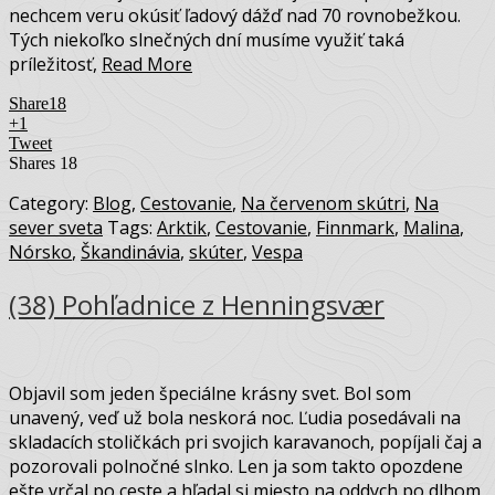
nechcem veru okúsiť ľadový dážď nad 70 rovnobežkou.
Tých niekoľko slnečných dní musíme využiť taká
príležitosť,
Read More
Share
18
+1
Tweet
Shares
18
Category:
Blog
,
Cestovanie
,
Na červenom skútri
,
Na
sever sveta
Tags:
Arktik
,
Cestovanie
,
Finnmark
,
Malina
,
Nórsko
,
Škandinávia
,
skúter
,
Vespa
(38) Pohľadnice z Henningsvær
Objavil som jeden špeciálne krásny svet. Bol som
unavený, veď už bola neskorá noc. Ľudia posedávali na
skladacích stoličkách pri svojich karavanoch, popíjali čaj a
pozorovali polnočné slnko. Len ja som takto opozdene
ešte vrčal po ceste a hľadal si miesto na oddych po dlhom