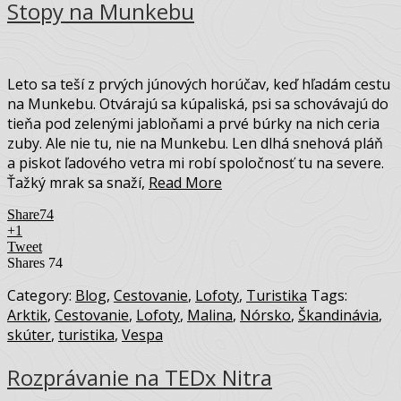
Stopy na Munkebu
Leto sa teší z prvých júnových horúčav, keď hľadám cestu
na Munkebu. Otvárajú sa kúpaliská, psi sa schovávajú do
tieňa pod zelenými jabloňami a prvé búrky na nich ceria
zuby. Ale nie tu, nie na Munkebu. Len dlhá snehová pláň
a piskot ľadového vetra mi robí spoločnosť tu na severe.
Ťažký mrak sa snaží,
Read More
Share
74
+1
Tweet
Shares
74
Category:
Blog
,
Cestovanie
,
Lofoty
,
Turistika
Tags:
Arktik
,
Cestovanie
,
Lofoty
,
Malina
,
Nórsko
,
Škandinávia
,
skúter
,
turistika
,
Vespa
Rozprávanie na TEDx Nitra