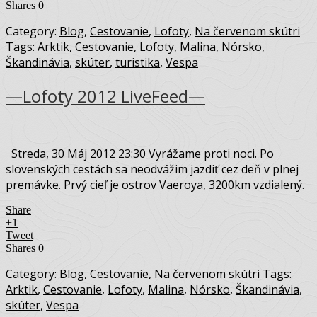
Shares
0
Category:
Blog
,
Cestovanie
,
Lofoty
,
Na červenom skútri
Tags:
Arktik
,
Cestovanie
,
Lofoty
,
Malina
,
Nórsko
,
Škandinávia
,
skúter
,
turistika
,
Vespa
—Lofoty 2012 LiveFeed—
Streda, 30 Máj 2012 23:30 Vyrážame proti noci. Po
slovenských cestách sa neodvážim jazdiť cez deň v plnej
premávke. Prvý cieľ je ostrov Vaeroya, 3200km vzdialený.
Share
+1
Tweet
Shares
0
Category:
Blog
,
Cestovanie
,
Na červenom skútri
Tags:
Arktik
,
Cestovanie
,
Lofoty
,
Malina
,
Nórsko
,
Škandinávia
,
skúter
,
Vespa