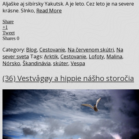
Aljaške aj sibírsky Yakutsk. A je leto. Cez leto je na severe
krásne. Slnko,
Read More
Share
+1
Tweet
Shares
0
Category:
Blog
,
Cestovanie
,
Na červenom skútri
,
Na
sever sveta
Tags:
Arktik
,
Cestovanie
,
Lofoty
,
Malina
,
Nórsko
,
Škandinávia
,
skúter
,
Vespa
(36) Vestvågøy a hippie nášho storočia