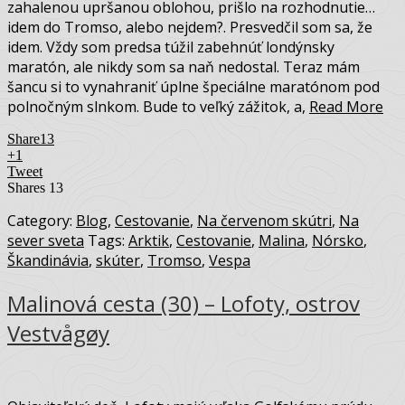
zahalenou upršanou oblohou, prišlo na rozhodnutie…
idem do Tromso, alebo nejdem?. Presvedčil som sa, že
idem. Vždy som predsa túžil zabehnúť londýnsky
maratón, ale nikdy som sa naň nedostal. Teraz mám
šancu si to vynahraniť úplne špeciálne maratónom pod
polnočným slnkom. Bude to veľký zážitok, a,
Read More
Share
13
+1
Tweet
Shares
13
Category:
Blog
,
Cestovanie
,
Na červenom skútri
,
Na
sever sveta
Tags:
Arktik
,
Cestovanie
,
Malina
,
Nórsko
,
Škandinávia
,
skúter
,
Tromso
,
Vespa
Malinová cesta (30) – Lofoty, ostrov
Vestvågøy