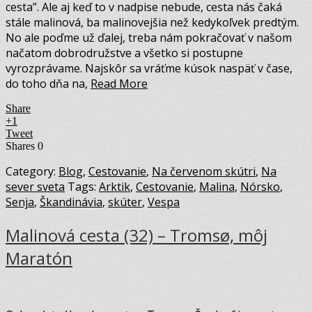
cesta”. Ale aj keď to v nadpise nebude, cesta nás čaká
stále malinová, ba malinovejšia než kedykoľvek predtým.
No ale poďme už ďalej, treba nám pokračovať v našom
načatom dobrodružstve a všetko si postupne
vyrozprávame. Najskôr sa vráťme kúsok naspäť v čase,
do toho dňa na,
Read More
Share
+1
Tweet
Shares
0
Category:
Blog
,
Cestovanie
,
Na červenom skútri
,
Na
sever sveta
Tags:
Arktik
,
Cestovanie
,
Malina
,
Nórsko
,
Senja
,
Škandinávia
,
skúter
,
Vespa
Malinová cesta (32) – Tromsø, môj
Maratón