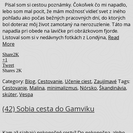
Písal som si cestou poznámky. Čokoľvek čo mi napadlo,
lebo som mal pocit, že mám možnosť vidieť svet z iného
pohľadu ako počas bežných pracovných dní, do ktorých
bol doteraz môj život zamotaný na nerozuzlenie. Táto ma
napadla pri obede na lavičke pri obrázkovom fjorde.
Listoval som si v nedávnych fotkách z Londýna,
Read
More
Share
2K
+1
Tweet
Shares
2K
Category:
Blog
,
Cestovanie
,
Učenie ciest
,
Zaujímavé
Tags:
Cestovanie
,
Malina
,
minimalizmus
,
Nórsko
,
Škandinávia
,
skúter
,
Vespa
(42) Sobia cesta do Gamviku
Kam až siahajú nekonečné cesty? Do nekonečna, alebo