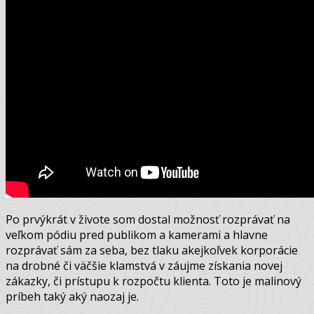
Po prvýkrát v živote som dostal možnosť rozprávať na
veľkom pódiu pred publikom a kamerami a hlavne
rozprávať sám za seba, bez tlaku akejkoľvek korporácie
na drobné či väčšie klamstvá v záujme získania novej
zákazky, či prístupu k rozpočtu klienta. Toto je malinový
príbeh taký aký naozaj je.