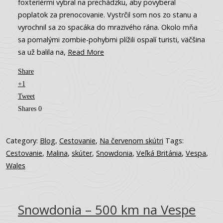
foxteriérmi vybral na prechádzku, aby povyberal
poplatok za prenocovanie. Vystrčil som nos zo stanu a
vyrochnil sa zo spacáka do mrazivého rána. Okolo mňa
sa pomalými zombie-pohybmi plížili ospalí turisti, väčšina
sa už balila na,
Read More
Share
+1
Tweet
Shares
0
Category:
Blog
,
Cestovanie
,
Na červenom skútri
Tags:
Cestovanie
,
Malina
,
skúter
,
Snowdonia
,
Veľká Británia
,
Vespa
,
Wales
Snowdonia – 500 km na Vespe