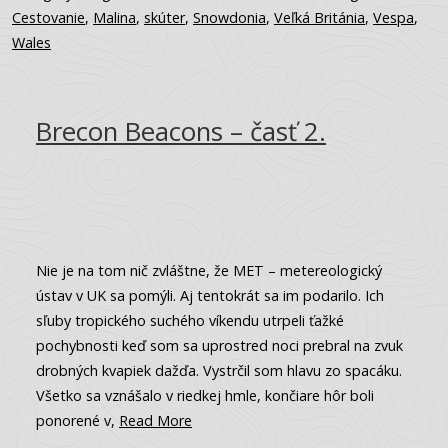
Cestovanie
,
Malina
,
skúter
,
Snowdonia
,
Veľká Británia
,
Vespa
,
Wales
Brecon Beacons – časť 2.
Nie je na tom nič zvláštne, že MET – metereologický
ústav v UK sa pomýli. Aj tentokrát sa im podarilo. Ich
sľuby tropického suchého víkendu utrpeli ťažké
pochybnosti keď som sa uprostred noci prebral na zvuk
drobných kvapiek dažďa. Vystrčil som hlavu zo spacáku.
Všetko sa vznášalo v riedkej hmle, končiare hôr boli
ponorené v,
Read More