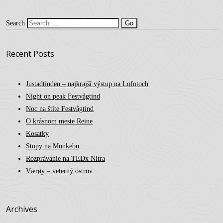
Search
Recent Posts
Justadtinden – najkrajší výstup na Lofotoch
Night on peak Festvågtind
Noc na štíte Festvågtind
O krásnom meste Reine
Kosatky
Stopy na Munkebu
Rozprávanie na TEDx Nitra
Værøy – veterný ostrov
Archives