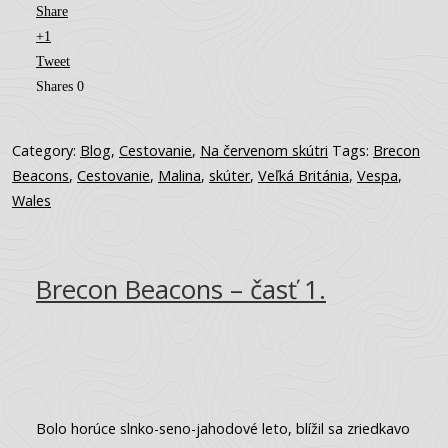
Share
+1
Tweet
Shares
0
Category:
Blog
,
Cestovanie
,
Na červenom skútri
Tags:
Brecon
Beacons
,
Cestovanie
,
Malina
,
skúter
,
Veľká Británia
,
Vespa
,
Wales
Brecon Beacons – časť 1.
Bolo horúce slnko-seno-jahodové leto, blížil sa zriedkavo