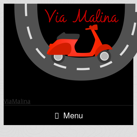
ViaMalina
Menu