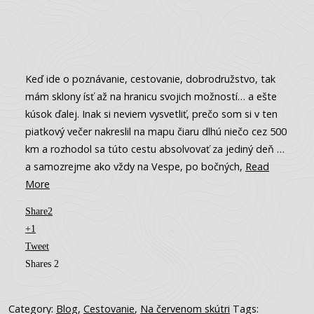
Keď ide o poznávanie, cestovanie, dobrodružstvo, tak
mám sklony ísť až na hranicu svojich možností… a ešte
kúsok ďalej. Inak si neviem vysvetliť, prečo som si v ten
piatkový večer nakreslil na mapu čiaru dlhú niečo cez 500
km a rozhodol sa túto cestu absolvovať za jediný deň …
a samozrejme ako vždy na Vespe, po bočných,
Read
More
Share
2
+1
Tweet
Shares
2
Category:
Blog
,
Cestovanie
,
Na červenom skútri
Tags: