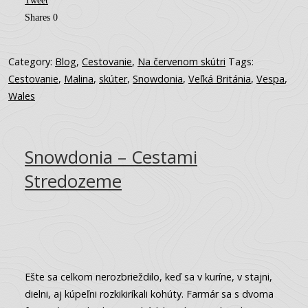
Tweet
Shares
0
Category:
Blog
,
Cestovanie
,
Na červenom skútri
Tags:
Cestovanie
,
Malina
,
skúter
,
Snowdonia
,
Veľká Británia
,
Vespa
,
Wales
Snowdonia – Cestami
Stredozeme
Ešte sa celkom nerozbrieždilo, keď sa v kuríne, v stajni,
dielni, aj kúpeľni rozkikiríkali kohúty. Farmár sa s dvoma