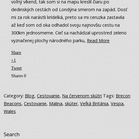
voľný víkend, tak som si na mapu kreslil čiaru po
dedinských cestách od Londýna smerom na zapád. Dosť
mi za rok narástli krídelká, preto sa mi ceruzka zastavila
až keď som od oka odhadol svoju najnovšiu cestu na
300km jednosmerne. Cieľ sa nachádzal uprostred zeleno
vyznačenej plochy národného parku,
Read More
Share
+1
Tweet
Shares
0
Category:
Blog
,
Cestovanie
,
Na červenom skútri
Tags:
Brecon
Beacons
,
Cestovanie
,
Malina
,
skúter
,
Veľká Británia
,
Vespa
,
Wales
Search