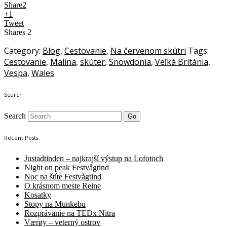
Share
2
+1
Tweet
Shares
2
Category:
Blog
,
Cestovanie
,
Na červenom skútri
Tags:
Cestovanie
,
Malina
,
skúter
,
Snowdonia
,
Veľká Británia
,
Vespa
,
Wales
Search
Search
Recent Posts
Justadtinden – najkrajší výstup na Lofotoch
Night on peak Festvågtind
Noc na štíte Festvågtind
O krásnom meste Reine
Kosatky
Stopy na Munkebu
Rozprávanie na TEDx Nitra
Værøy – veterný ostrov