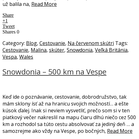
už balila na,
Read More
Share
+1
Tweet
Shares
0
Category:
Blog
,
Cestovanie
,
Na červenom skútri
Tags:
Cestovanie
,
Malina
,
skúter
,
Snowdonia
,
Veľká Británia
,
Vespa
,
Wales
Snowdonia – 500 km na Vespe
Keď ide o poznávanie, cestovanie, dobrodružstvo, tak
mám sklony ísť až na hranicu svojich možností… a ešte
kúsok ďalej. Inak si neviem vysvetliť, prečo som si v ten
piatkový večer nakreslil na mapu čiaru dlhú niečo cez 500
km a rozhodol sa túto cestu absolvovať za jediný deň … a
samozrejme ako vždy na Vespe, po bočných,
Read More