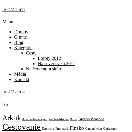
ViaMalina
Menu
Domov
O mne
Blog
Kategórie
Cesty
Lofoty 2012
Na sever sveta 2011
Na červenom skútri
Médiá
Kontakt
ViaMalina
Tags
Arktik
Brecon Beacons
Atlanterhavsvegen
Aurlandsfjellet
Bodo
Cestovanie
Fínsko
Estónsko
Finnmark
Gaularfjellet
Geiranger