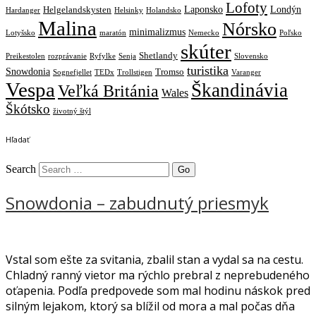
Lofoty
Laponsko
Londýn
Helgelandskysten
Hardanger
Helsinky
Holandsko
Malina
Nórsko
minimalizmus
Lotyšsko
maratón
Nemecko
Poľsko
skúter
Shetlandy
Preikestolen
rozprávanie
Ryfylke
Senja
Slovensko
turistika
Snowdonia
Tromso
Sognefjellet
TEDx
Trollstigen
Varanger
Vespa
Škandinávia
Veľká Británia
Wales
Škótsko
životný štýl
Hľadať
Search
Snowdonia – zabudnutý priesmyk
Vstal som ešte za svitania, zbalil stan a vydal sa na cestu.
Chladný ranný vietor ma rýchlo prebral z neprebudeného
oťapenia. Podľa predpovede som mal hodinu náskok pred
silným lejakom, ktorý sa blížil od mora a mal počas dňa