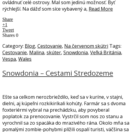
ovládnuť celé ostrovy. Mal som jedinú možnosť. Byť
rýchlejší. Na dážď som síce vybavený a,
Read More
Share
+1
Tweet
Shares
0
Category:
Blog
,
Cestovanie
,
Na červenom skútri
Tags:
Cestovanie
,
Malina
,
skúter
,
Snowdonia
,
Veľká Británia
,
Vespa
,
Wales
Snowdonia – Cestami Stredozeme
Ešte sa celkom nerozbrieždilo, keď sa v kuríne, v stajni,
dielni, aj kúpeľni rozkikiríkali kohúty. Farmár sa s dvoma
foxteriérmi vybral na prechádzku, aby povyberal
poplatok za prenocovanie. Vystrčil som nos zo stanu a
vyrochnil sa zo spacáka do mrazivého rána. Okolo mňa sa
pomalými zombie-pohybmi plížili ospalí turisti, väčšina sa