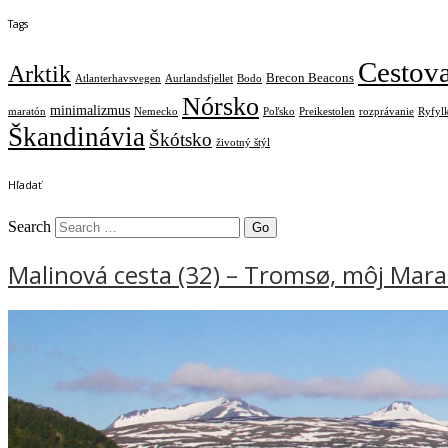
Tags
Cestov
Arktik
Brecon Beacons
Atlanterhavsvegen
Aurlandsfjellet
Bodo
Nórsko
minimalizmus
maratón
Nemecko
Poľsko
Preikestolen
rozprávanie
Ryfyl
Škandinávia
Škótsko
životný štýl
Hľadať
Search
Malinová cesta (32) – Tromsø, môj Mar