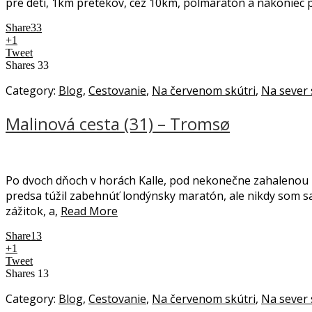
pre deti, 1km pretekov, cez 10km, polmaratón a nakoniec 
Share
33
+1
Tweet
Shares
33
Category:
Blog
,
Cestovanie
,
Na červenom skútri
,
Na sever 
Malinová cesta (31) – Tromsø
Po dvoch dňoch v horách Kalle, pod nekonečne zahalenou 
predsa túžil zabehnúť londýnsky maratón, ale nikdy som 
zážitok, a,
Read More
Share
13
+1
Tweet
Shares
13
Category:
Blog
,
Cestovanie
,
Na červenom skútri
,
Na sever 