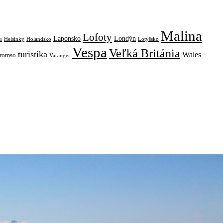
Malina
Lofoty
Laponsko
Londýn
n
Helsinky
Holandsko
Lotyšsko
Vespa
Veľká Británia
turistika
Wales
romso
Varanger