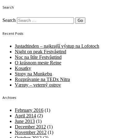
Search
Search
Recent Posts
Justadtinden – najkrajší výstup na Lofotoch
Night on peak Festvågtind
Noc na štíte Festvågtind
O krásnom meste Reine
Kosatky
Stopy na Munkebu
Rozprávanie na TEDx Nitra
Værøy – veterný ostrov
Archives
February 2016
(1)
April 2014
(2)
June 2013
(1)
December 2012
(1)
November 2012
(1)
October 2012
(2)