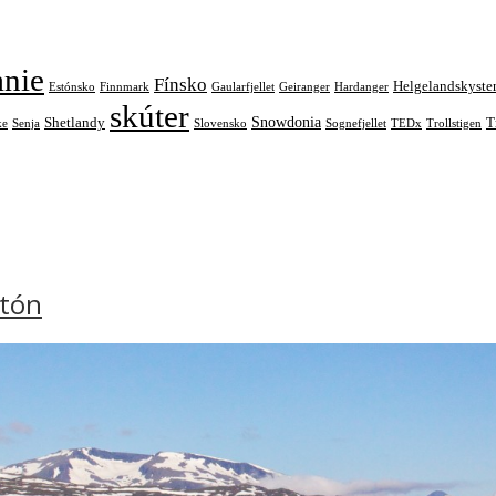
anie
Fínsko
Helgelandskyste
Estónsko
Finnmark
Gaularfjellet
Geiranger
Hardanger
skúter
Snowdonia
Shetlandy
T
ke
Senja
Slovensko
Sognefjellet
TEDx
Trollstigen
atón