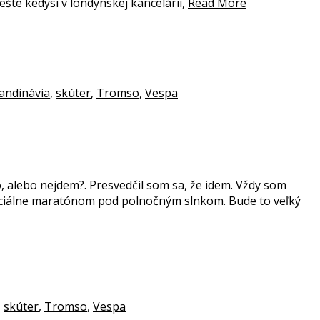
te kedysi v londýnskej kancelárii,
Read More
andinávia
,
skúter
,
Tromso
,
Vespa
alebo nejdem?. Presvedčil som sa, že idem. Vždy som
peciálne maratónom pod polnočným slnkom. Bude to veľký
,
skúter
,
Tromso
,
Vespa