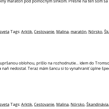
plný maratón pod polnočným slnkom. Presne na ten som sa eš
sveta
Tags:
Arktik
,
Cestovanie
,
Malina
,
maratón
,
Nórsko
,
Šk
upršanou oblohou, prišlo na rozhodnutie… idem do Tromso, 
sa naň nedostal. Teraz mám šancu si to vynahraniť úplne š
sveta
Tags:
Arktik
,
Cestovanie
,
Malina
,
Nórsko
,
Škandinávia