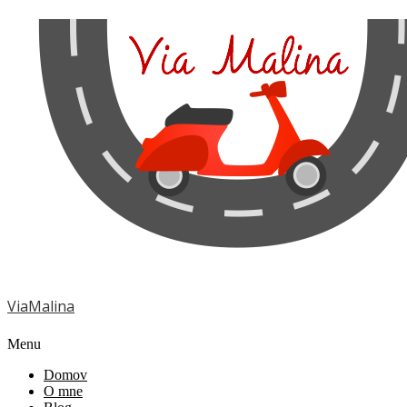
ViaMalina
Menu
Domov
O mne