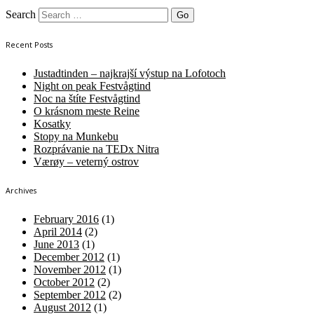
Search
Recent Posts
Justadtinden – najkrajší výstup na Lofotoch
Night on peak Festvågtind
Noc na štíte Festvågtind
O krásnom meste Reine
Kosatky
Stopy na Munkebu
Rozprávanie na TEDx Nitra
Værøy – veterný ostrov
Archives
February 2016
(1)
April 2014
(2)
June 2013
(1)
December 2012
(1)
November 2012
(1)
October 2012
(2)
September 2012
(2)
August 2012
(1)