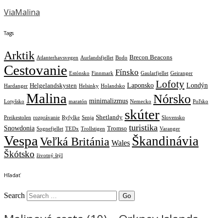
ViaMalina
Tags
Arktik
Brecon Beacons
Atlanterhavsvegen
Aurlandsfjellet
Bodo
Cestovanie
Fínsko
Estónsko
Finnmark
Gaularfjellet
Geiranger
Lofoty
Laponsko
Londýn
Helgelandskysten
Hardanger
Helsinky
Holandsko
Malina
Nórsko
minimalizmus
Lotyšsko
maratón
Nemecko
Poľsko
skúter
Shetlandy
Preikestolen
rozprávanie
Ryfylke
Senja
Slovensko
turistika
Snowdonia
Tromso
Sognefjellet
TEDx
Trollstigen
Varanger
Vespa
Škandinávia
Veľká Británia
Wales
Škótsko
životný štýl
Hľadať
Search