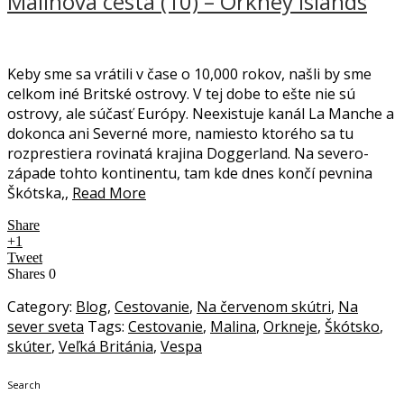
Malinová cesta (10) – Orkney Islands
Keby sme sa vrátili v čase o 10,000 rokov, našli by sme
celkom iné Britské ostrovy. V tej dobe to ešte nie sú
ostrovy, ale súčasť Európy. Neexistuje kanál La Manche a
dokonca ani Severné more, namiesto ktorého sa tu
rozprestiera rovinatá krajina Doggerland. Na severo-
západe tohto kontinentu, tam kde dnes končí pevnina
Škótska,,
Read More
Share
+1
Tweet
Shares
0
Category:
Blog
,
Cestovanie
,
Na červenom skútri
,
Na
sever sveta
Tags:
Cestovanie
,
Malina
,
Orkneje
,
Škótsko
,
skúter
,
Veľká Británia
,
Vespa
Search