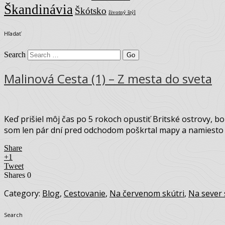
Škandinávia
Škótsko
životný štýl
Hľadať
Search
Malinová Cesta (1) – Z mesta do sveta
Keď prišiel môj čas po 5 rokoch opustiť Britské ostrovy, bo
som len pár dní pred odchodom poškrtal mapy a namiesto c
Share
+1
Tweet
Shares
0
Category:
Blog
,
Cestovanie
,
Na červenom skútri
,
Na sever 
Search