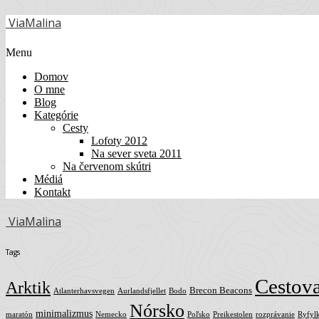
ViaMalina
Menu
Domov
O mne
Blog
Kategórie
Cesty
Lofoty 2012
Na sever sveta 2011
Na červenom skútri
Médiá
Kontakt
ViaMalina
Tags
Cestov
Arktik
Brecon Beacons
Atlanterhavsvegen
Aurlandsfjellet
Bodo
Nórsko
minimalizmus
maratón
Nemecko
Poľsko
Preikestolen
rozprávanie
Ryfyl