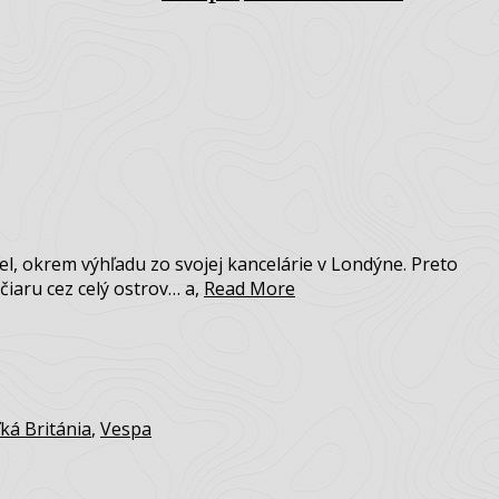
del, okrem výhľadu zo svojej kancelárie v Londýne. Preto
iaru cez celý ostrov… a,
Read More
ká Británia
,
Vespa