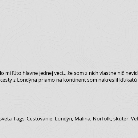
lo mi ľúto hlavne jednej veci… že som z nich vlastne nič nevi
esty z Londýna priamo na kontinent som nakreslil kľukatú č
sveta
Tags:
Cestovanie
,
Londýn
,
Malina
,
Norfolk
,
skúter
,
Veľ