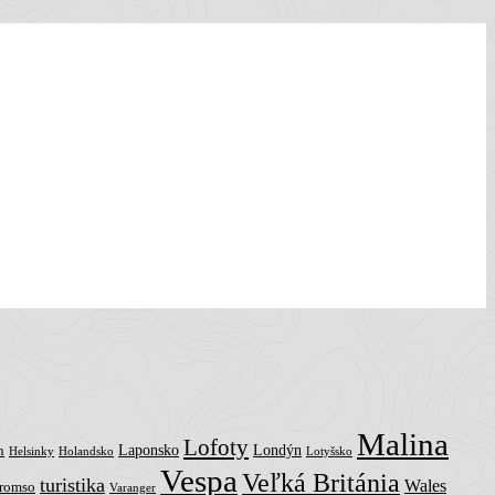
Malina
Lofoty
Laponsko
Londýn
n
Helsinky
Holandsko
Lotyšsko
Vespa
Veľká Británia
turistika
Wales
romso
Varanger