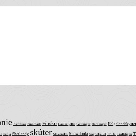
anie
Fínsko
Helgelandskyste
Estónsko
Finnmark
Gaularfjellet
Geiranger
Hardanger
skúter
Snowdonia
Shetlandy
T
ke
Senja
Slovensko
Sognefjellet
TEDx
Trollstigen