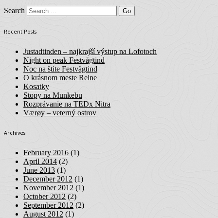
Search
Recent Posts
Justadtinden – najkrajší výstup na Lofotoch
Night on peak Festvågtind
Noc na štíte Festvågtind
O krásnom meste Reine
Kosatky
Stopy na Munkebu
Rozprávanie na TEDx Nitra
Værøy – veterný ostrov
Archives
February 2016
(1)
April 2014
(2)
June 2013
(1)
December 2012
(1)
November 2012
(1)
October 2012
(2)
September 2012
(2)
August 2012
(1)