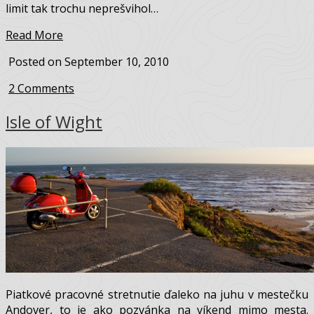
kúsok ďalej. Inak si neviem vysvetliť, prečo som si v ten
piatkový večer nakreslil na mapu čiaru dlhú niečo cez 500
km a rozhodol sa túto cestu absolvovať za jediný deň … a
samozrejme ako vždy na Vespe, po bočných cestách.
Tentokrát to nemal byť bežný relaxačný výlet bez cieľa,
ale skutočná výprava na najkrajšiu cestu ostrovov A4086
v srdci národného parku Snowdonia v severnom Walese.
Nebol som si istý, či som tentokrát svoj vzdialenostný
limit tak trochu neprešvihol…
Read More
Posted on September 10, 2010
2 Comments
Isle of Wight