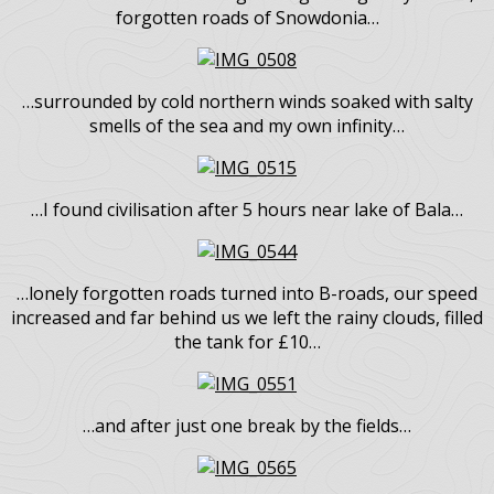
…the road had no name or number, only a small sign for
tourists congratulates me for climbing up on the top of
the highest pass in Wales, where 100 years ago Aston
Martin tested their first models…
…hours and hours of riding through the grassy desert,
forgotten roads of Snowdonia…
…surrounded by cold northern winds soaked with salty
smells of the sea and my own infinity…
…I found civilisation after 5 hours near lake of Bala…
…lonely forgotten roads turned into B-roads, our speed