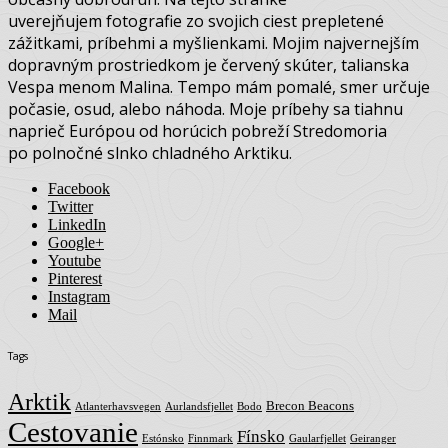
Malina
O mne
Tomáš Gríger (33) z Handlovej, 3D grafik, fotograf a
občasný dobrodruh. Na tejto stránke
uverejňujem fotografie zo svojich ciest prepletené
zážitkami, príbehmi a myšlienkami. Mojim najvernejším
dopravným prostriedkom je červený skúter, talianska
Vespa menom Malina. Tempo mám pomalé, smer určuje
počasie, osud, alebo náhoda. Moje príbehy sa tiahnu
naprieč Európou od horúcich pobreží Stredomoria
po polnočné slnko chladného Arktiku.
Facebook
Twitter
LinkedIn
Google+
Youtube
Pinterest