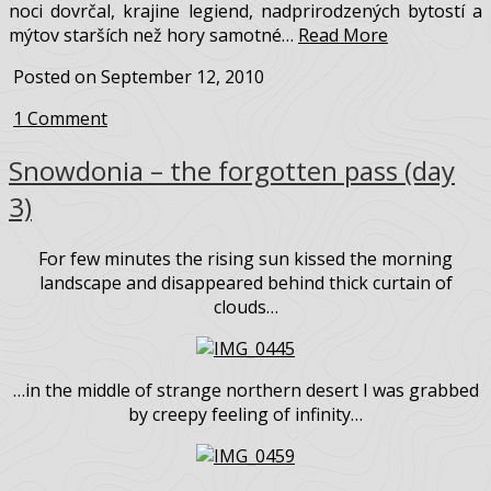
dielni, aj kúpeľni rozkikiríkali kohúty. Farmár sa s dvoma
foxteriérmi vybral na prechádzku, aby povyberal
poplatok za prenocovanie. Vystrčil som nos zo stanu a
vyrochnil sa zo spacáka do mrazivého rána. Okolo mňa sa
pomalými zombie-pohybmi plížili ospalí turisti, väčšina sa
už balila na celodennú túru. V ružovom svetle nového
rána som sa poobzeral po krajine kam som uprodred
noci dovrčal, krajine legiend, nadprirodzených bytostí a
mýtov starších než hory samotné…
Read More
Posted on September 12, 2010
1 Comment
Snowdonia – the forgotten pass (day
3)
For few minutes the rising sun kissed the morning
landscape and disappeared behind thick curtain of
clouds…