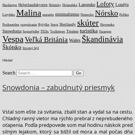
Instagram
Mail
Tags
Arktik
Brecon Beacons
Atlanterhavsvegen
Aurlandsfjellet
Bodo
Cestovanie
Fínsko
Estónsko
Finnmark
Gaularfjellet
Geiranger
Lofoty
Laponsko
Londýn
Helgelandskysten
Hardanger
Helsinky
Holandsko
Malina
Nórsko
minimalizmus
Lotyšsko
maratón
Nemecko
Poľsko
skúter
Shetlandy
Preikestolen
rozprávanie
Ryfylke
Senja
Slovensko
turistika
Snowdonia
Tromso
Sognefjellet
TEDx
Trollstigen
Varanger
Vespa
Škandinávia
Veľká Británia
Wales
Škótsko
životný štýl
Hľadať
Search