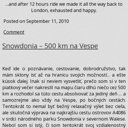
increased and far behind us we left the rainy clouds, filled
the tank for £10…
…and after just one break by the fields…
…and after 12 hours ride we made it all the way back to
London, exhausted and happy.
Posted on September 11, 2010
Comment
Snowdonia – 500 km na Vespe
Keď ide o poznávanie, cestovanie, dobrodružstvo, tak
mám sklony ísť až na hranicu svojich možností… a ešte