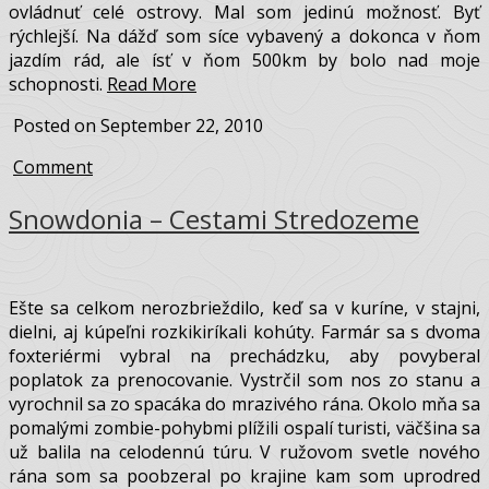
Snowdonia – zabudnutý priesmyk
Vstal som ešte za svitania, zbalil stan a vydal sa na cestu.
Chladný ranný vietor ma rýchlo prebral z neprebudeného
oťapenia. Podľa predpovede som mal hodinu náskok pred
silným lejakom, ktorý sa blížil od mora a mal počas dňa
ovládnuť celé ostrovy. Mal som jedinú možnosť. Byť
rýchlejší. Na dážď som síce vybavený a dokonca v ňom
jazdím rád, ale ísť v ňom 500km by bolo nad moje
schopnosti.
Read More
Posted on September 22, 2010
Comment
Snowdonia – Cestami Stredozeme
Ešte sa celkom nerozbrieždilo, keď sa v kuríne, v stajni,