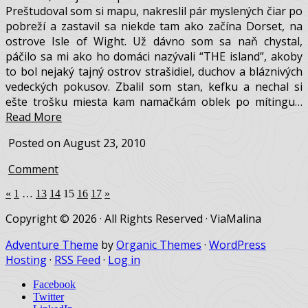
Piatkové pracovné stretnutie ďaleko na juhu v mestečku
Andover, to je ako pozvánka na víkend mimo mesta.
Preštudoval som si mapu, nakreslil pár myslených čiar po
pobreží a zastavil sa niekde tam ako začína Dorset, na
ostrove Isle of Wight. Už dávno som sa naň chystal,
páčilo sa mi ako ho domáci nazývali “THE island”, akoby
to bol nejaký tajný ostrov strašidiel, duchov a bláznivých
vedeckých pokusov. Zbalil som stan, kefku a nechal si
ešte trošku miesta kam namačkám oblek po mítingu…
Read More
Posted on August 23, 2010
Comment
«
1
…
13
14
15
16
17
»