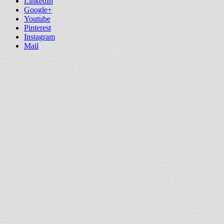
Copyright © 2026 · All Rights Reserved · ViaMalina
Adventure Theme
by
Organic Themes
·
WordPress
Hosting
·
RSS Feed
·
Log in
Facebook
Twitter
LinkedIn
Google+
Youtube
Pinterest
Instagram
Mail