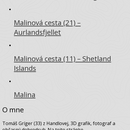
Ako som sa naučil mať málo
(38) Pohľadnice z Henningsvær
Malinová cesta (21) –
Aurlandsfjellet
Malinová cesta (11) – Shetland
Islands